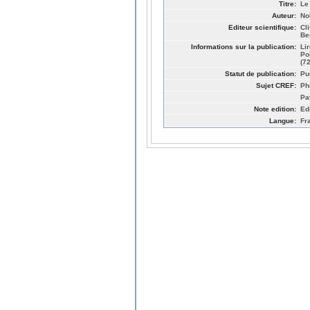
Titre:
Le
Auteur:
No
Editeur scientifique:
Cl
Be
Informations sur la publication:
Li
Po
(7
Statut de publication:
Pu
Sujet CREF:
Ph
Pa
Note edition:
Ed
Langue:
Fr