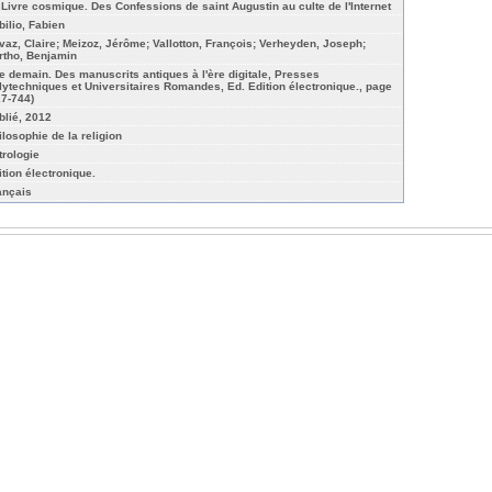
 Livre cosmique. Des Confessions de saint Augustin au culte de l'Internet
bilio, Fabien
ivaz, Claire; Meizoz, Jérôme; Vallotton, François; Verheyden, Joseph;
rtho, Benjamin
re demain. Des manuscrits antiques à l'ère digitale, Presses
lytechniques et Universitaires Romandes, Ed. Edition électronique., page
27-744)
blié, 2012
ilosophie de la religion
trologie
ition électronique.
ançais