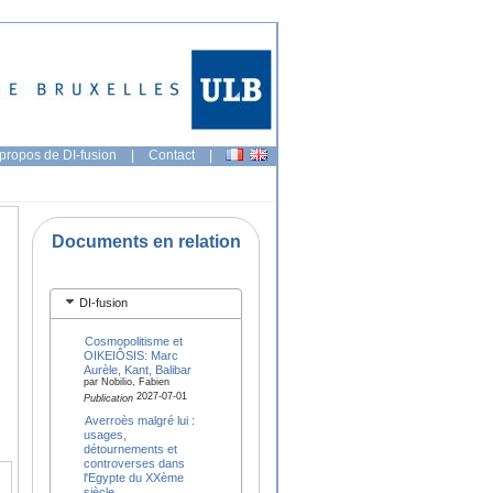
propos de DI-fusion
|
Contact
|
Documents en relation
DI-fusion
Cosmopolitisme et
OIKEIÔSIS: Marc
Aurèle, Kant, Balibar
par Nobilio, Fabien
2027-07-01
Publication
Averroès malgré lui :
usages,
détournements et
controverses dans
l'Egypte du XXème
siècle