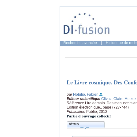
Recherche avancée
|
Historique de rec
Le Livre cosmique. Des Confes
par
Nobilio, Fabien
Editeur scientifique
Clivaz, Claire
;Meizoz
Référence
Lire demain. Des manuscrits an
Edition électronique., page (727-744)
Publication
Publié, 2012
Partie d'ouvrage collectif
DÉTAILS