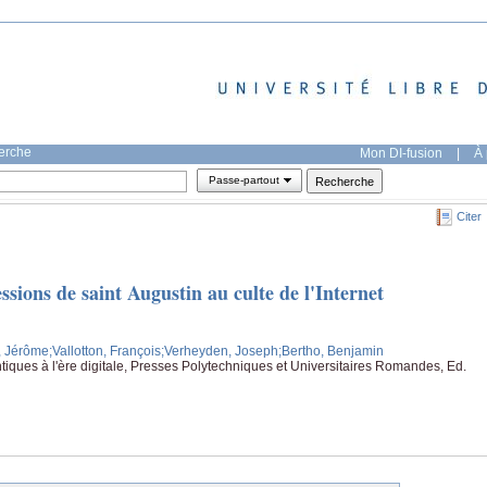
herche
Mon DI-fusion
|
À 
Passe-partout
Citer
sions de saint Augustin au culte de l'Internet
, Jérôme
;Vallotton, François
;Verheyden, Joseph
;Bertho, Benjamin
tiques à l'ère digitale, Presses Polytechniques et Universitaires Romandes, Ed.