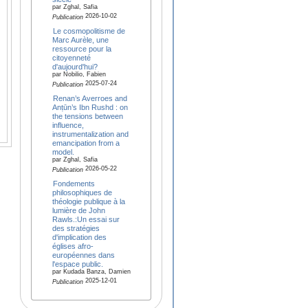
par Zghal, Safia
2026-10-02
Publication
Le cosmopolitisme de
Marc Aurèle, une
ressource pour la
citoyenneté
d'aujourd'hui?
par Nobilio, Fabien
2025-07-24
Publication
Renan’s Averroes and
Anṭūn’s Ibn Rushd : on
the tensions between
influence,
instrumentalization and
emancipation from a
model.
par Zghal, Safia
2026-05-22
Publication
Fondements
philosophiques de
théologie publique à la
lumière de John
Rawls.:Un essai sur
des stratégies
d'implication des
églises afro-
européennes dans
l'espace public.
par Kudada Banza, Damien
2025-12-01
Publication