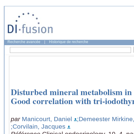
Recherche avancée
|
Historique de recherche
Disturbed mineral metabolism in
Good correlation with tri-iodothy
par
Manicourt, Daniel
;Demeester Mirkine,
;Corvilain, Jacques
Référence
Clinical endocrinology, 10, 4, p