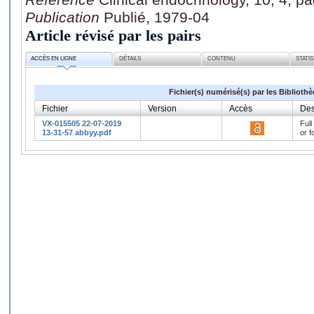
Publication
Publié, 1979-04
Article révisé par les pairs
ACCÈS EN LIGNE
DÉTAILS
CONTENU
STATI
Fichier(s) numérisé(s) par les Biblioth
Fichier
Version
Accès
Des
VX-015505 22-07-2019
Full
13-31-57 abbyy.pdf
or f