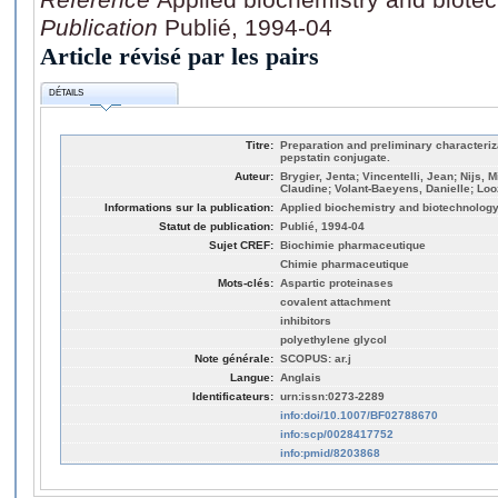
Publication
Publié, 1994-04
Article révisé par les pairs
DÉTAILS
Titre:
Preparation and preliminary characteriza
pepstatin conjugate.
Auteur:
Brygier, Jenta; Vincentelli, Jean; Nijs, 
Claudine; Volant-Baeyens, Danielle; Loo
Informations sur la publication:
Applied biochemistry and biotechnology,
Statut de publication:
Publié, 1994-04
Sujet CREF:
Biochimie pharmaceutique
Chimie pharmaceutique
Mots-clés:
Aspartic proteinases
covalent attachment
inhibitors
polyethylene glycol
Note générale:
SCOPUS: ar.j
Langue:
Anglais
Identificateurs:
urn:issn:0273-2289
info:doi/10.1007/BF02788670
info:scp/0028417752
info:pmid/8203868