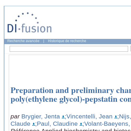
Recherche avancée
|
Historique de recherche
Preparation and preliminary char
poly(ethylene glycol)-pepstatin co
par
Brygier, Jenta
;Vincentelli, Jean
;Nijs
Claude
;Paul, Claudine
;Volant-Baeyens,
Référence
Applied biochemistry and biotec