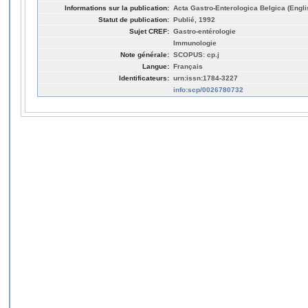
Informations sur la publication:
Acta Gastro-Enterologica Belgica (Englis
Statut de publication:
Publié, 1992
Sujet CREF:
Gastro-entérologie
Immunologie
Note générale:
SCOPUS: cp.j
Langue:
Français
Identificateurs:
urn:issn:1784-3227
info:scp/0026780732