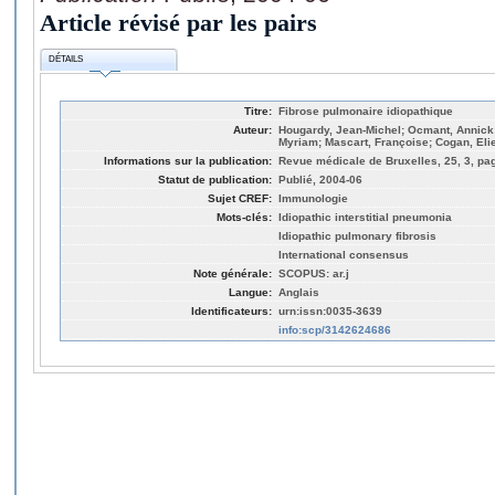
Article révisé par les pairs
DÉTAILS
Titre:
Fibrose pulmonaire idiopathique
Auteur:
Hougardy, Jean-Michel; Ocmant, Annic
Myriam; Mascart, Françoise; Cogan, Eli
Informations sur la publication:
Revue médicale de Bruxelles, 25, 3, pa
Statut de publication:
Publié, 2004-06
Sujet CREF:
Immunologie
Mots-clés:
Idiopathic interstitial pneumonia
Idiopathic pulmonary fibrosis
International consensus
Note générale:
SCOPUS: ar.j
Langue:
Anglais
Identificateurs:
urn:issn:0035-3639
info:scp/3142624686