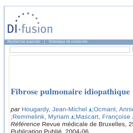
Recherche avancée
|
Historique de recherche
Fibrose pulmonaire idiopathique
par
Hougardy, Jean-Michel
;Ocmant, Anni
;Remmelink, Myriam
;Mascart, Françoise
Référence
Revue médicale de Bruxelles, 2
Publication
Publié, 2004-06