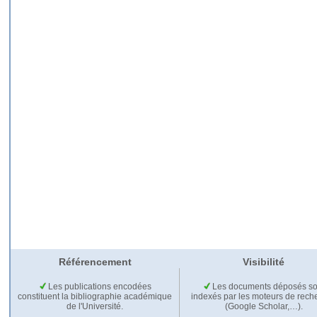
Référencement
Visibilité
Les publications encodées
Les documents déposés so
constituent la bibliographie académique
indexés par les moteurs de rech
de l'Université.
(Google Scholar,…).