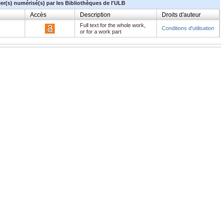
ier(s) numérisé(s) par les Bibliothèques de l'ULB
Accès
Description
Droits d'auteur
Full text for the whole work,
Conditions d'utilisation
or for a work part