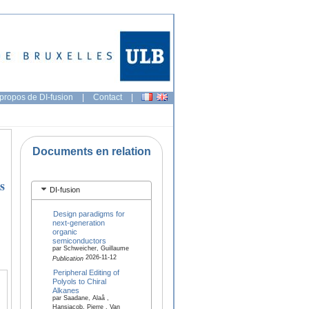
propos de DI-fusion
|
Contact
|
Documents en relation
s
DI-fusion
Design paradigms for
next-generation
organic
semiconductors
par Schweicher, Guillaume
2026-11-12
Publication
Peripheral Editing of
Polyols to Chiral
Alkanes
par Saadane, Alaâ ,
Hansjacob, Pierre , Van