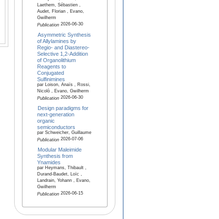
Laethem, Sébastien ,
Audet, Florian , Evano,
Gwilherm
2026-06-30
Publication
Asymmetric Synthesis
of Allylamines by
Regio- and Diastereo-
Selective 1,2-Addition
of Organolithium
Reagents to
Conjugated
Sulfinimines
par Loison, Anaïs , Rossi,
Nicolò , Evano, Gwilherm
2026-06-30
Publication
Design paradigms for
next-generation
organic
semiconductors
par Schweicher, Guillaume
2026-07-06
Publication
Modular Maleimide
Synthesis from
Ynamides
par Heymans, Thibault ,
Durand-Baudet, Loïc ,
Landrain, Yohann , Evano,
Gwilherm
2026-06-15
Publication