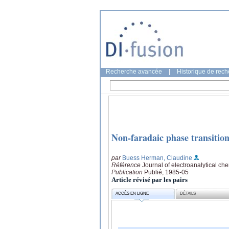
Recherche avancée
|
Historique de rec
Non-faradaic phase transition
par
Buess Herman, Claudine
Référence
Journal of electroanalytical che
Publication
Publié, 1985-05
Article révisé par les pairs
ACCÈS EN LIGNE
DÉTAILS