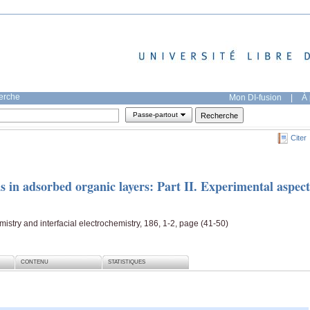
herche
Mon DI-fusion
|
À 
Passe-partout
Citer
s in adsorbed organic layers: Part II. Experimental aspect
mistry and interfacial electrochemistry, 186, 1-2, page (41-50)
CONTENU
STATISTIQUES