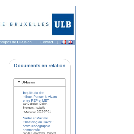
propos de DI-fusion
|
Contact
|
Documents en relation
DI-fusion
Inquiétude des
milieux:Penser le vivant
entre REP et MET
par Debaise, Didier ,
Stengers, Isabelle
2025-07-01
Publication
Sartre et Maxime
Chastaing au Havre :
petite iconographie
commentée
par de Coorebyter, Vincent