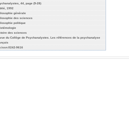
ychanalystes, 44, page (9-28)
blié, 1992
ilosophie générale
ilosophie des sciences
ilosophie politique
istémologie
stoire des sciences
vue du Collège de Psychanalystes. Les références de la psychanalyse
ançais
n:issn:0242-9616