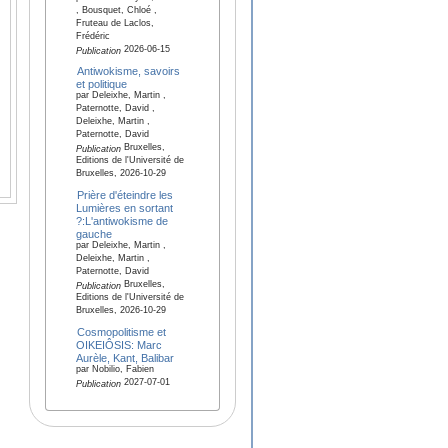
, Bousquet, Chloé ,
Fruteau de Laclos,
Frédéric
2026-06-15
Publication
Antiwokisme, savoirs
et politique
par Deleixhe, Martin ,
Paternotte, David ,
Deleixhe, Martin ,
Paternotte, David
Bruxelles,
Publication
Editions de l'Université de
Bruxelles, 2026-10-29
Prière d'éteindre les
Lumières en sortant
?:L'antiwokisme de
gauche
par Deleixhe, Martin ,
Deleixhe, Martin ,
Paternotte, David
Bruxelles,
Publication
Editions de l'Université de
Bruxelles, 2026-10-29
Cosmopolitisme et
OIKEIÔSIS: Marc
Aurèle, Kant, Balibar
par Nobilio, Fabien
2027-07-01
Publication