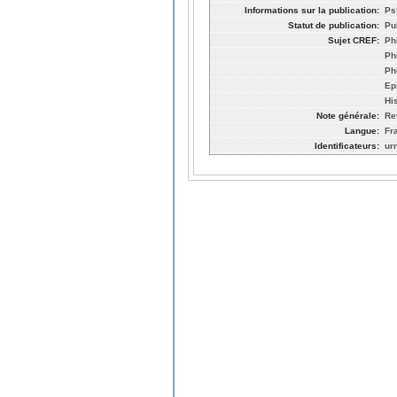
Informations sur la publication:
Ps
Statut de publication:
Pu
Sujet CREF:
Ph
Ph
Ph
Ep
Hi
Note générale:
Re
Langue:
Fr
Identificateurs:
ur