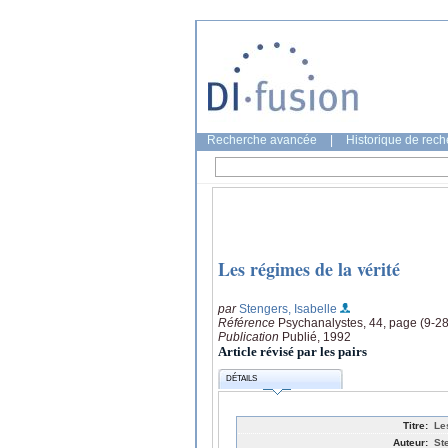
Recherche avancée
|
Historique de rec
Les régimes de la vérité
par
Stengers, Isabelle
Référence
Psychanalystes, 44, page (9-28
Publication
Publié, 1992
Article révisé par les pairs
DÉTAILS
Titre:
Le
Auteur:
St