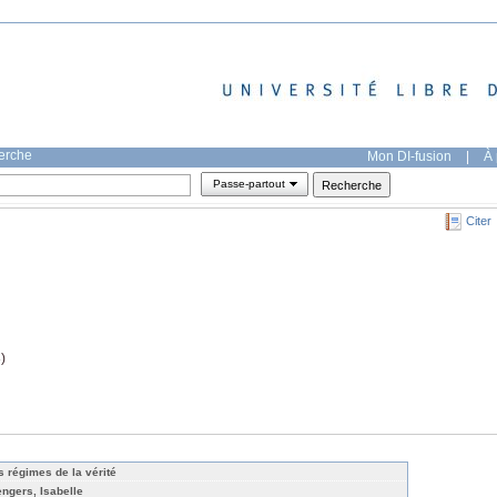
herche
Mon DI-fusion
|
À 
Passe-partout
Citer
)
s régimes de la vérité
engers, Isabelle