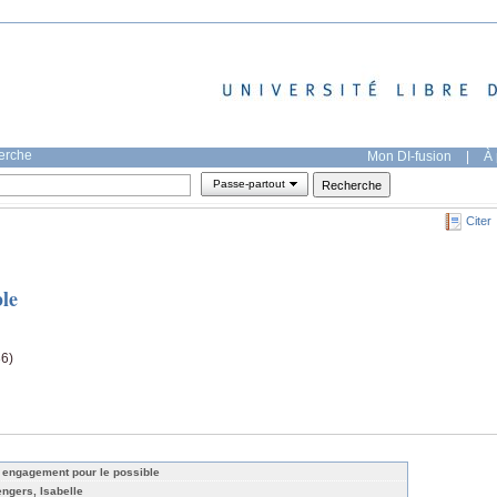
herche
Mon DI-fusion
|
À 
Passe-partout
Citer
le
36)
 engagement pour le possible
engers, Isabelle