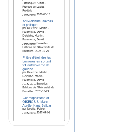
, Bousquet, Chloé ,
Fruteau de Laclos,
Frédéric
2026-06-15
Publication
Antiwokisme, savoirs
et politique
par Deleixhe, Martin ,
Paternotte, David ,
Deleixhe, Martin ,
Paternotte, David
Bruxelles,
Publication
Editions de l'Université de
Bruxelles, 2026-10-29
Prière d'éteindre les
Lumières en sortant
?:L'antiwokisme de
gauche
par Deleixhe, Martin ,
Deleixhe, Martin ,
Paternotte, David
Bruxelles,
Publication
Editions de l'Université de
Bruxelles, 2026-10-29
Cosmopolitisme et
OIKEIÔSIS: Marc
Aurèle, Kant, Balibar
par Nobilio, Fabien
2027-07-01
Publication