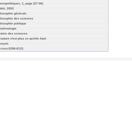
smopolitiques, 1, page (27-36)
blié, 2002
ilosophie générale
ilosophie des sciences
ilosophie politique
istémologie
stoire des sciences
nature n'est plus ce qu'elle était
ançais
n:issn:0296-6131