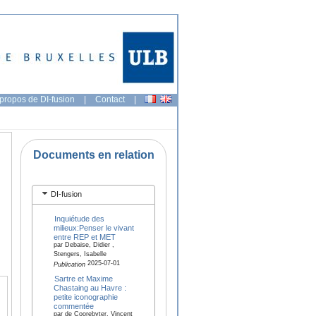
propos de DI-fusion
|
Contact
|
Documents en relation
DI-fusion
Inquiétude des
milieux:Penser le vivant
entre REP et MET
par Debaise, Didier ,
Stengers, Isabelle
2025-07-01
Publication
Sartre et Maxime
Chastaing au Havre :
petite iconographie
commentée
par de Coorebyter, Vincent