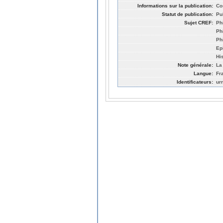
Informations sur la publication:
Co
Statut de publication:
Pu
Sujet CREF:
Ph
Ph
Ph
Ep
Hi
Note générale:
La 
Langue:
Fr
Identificateurs:
ur