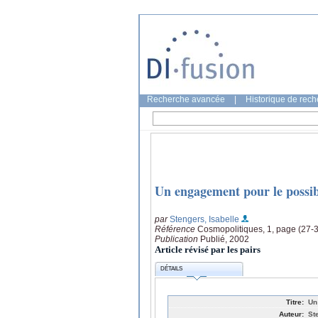
Recherche avancée
|
Historique de rec
Un engagement pour le possib
par
Stengers, Isabelle
Référence
Cosmopolitiques, 1, page (27-
Publication
Publié, 2002
Article révisé par les pairs
DÉTAILS
Titre:
Un
Auteur:
St