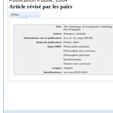
Article révisé par les pairs
DÉTAILS
Titre:
The Challenge of Complexity: Unfolding 
Ilya Prigogine
Auteur:
Stengers, Isabelle
Informations sur la publication:
Eco, 6, 12, page (92-99)
Statut de publication:
Publié, 2004
Sujet CREF:
Philosophie politique
Philosophie des sciences
Philosophie générale
Epistémologie
Histoire des sciences
Langue:
Anglais
Identificateurs:
urn:issn:0012-9410