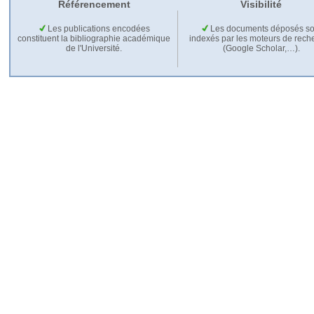
Référencement
Visibilité
Les publications encodées
Les documents déposés so
constituent la bibliographie académique
indexés par les moteurs de rech
de l'Université.
(Google Scholar,…).