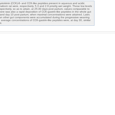
ystokinin (CCK)-8- and CCK-like peptides present in aqueous and acidic
newborn rat were, respectively, 5.3 and 2.9 pmol/g wet weight. These low levels
spectively, so as to attain, at 25-30 days post partum, values comparable to
here was also a rapid deposition of CCK-gastrin-like peptides in the whole gut
and day 10 post partum, when maximal concentrations were attained. Later,
han other gut components were accumulated during the progressive weaning
e average concentrations of CCK-gastrin-like peptides were, at day 30, similar
t.