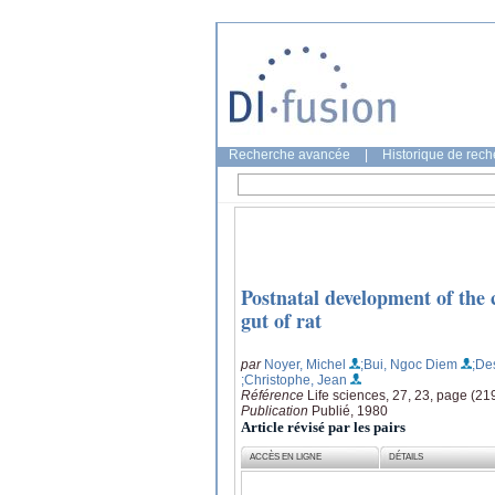
Recherche avancée
|
Historique de rec
Postnatal development of the 
gut of rat
par
Noyer, Michel
;Bui, Ngoc Diem
;De
;Christophe, Jean
Référence
Life sciences, 27, 23, page (2
Publication
Publié, 1980
Article révisé par les pairs
ACCÈS EN LIGNE
DÉTAILS