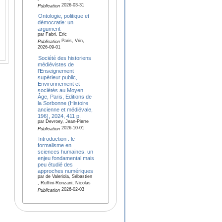
2026-03-31
Publication
Ontologie, politique et
démocratie: un
argument
par Fabri, Eric
Paris, Vrin,
Publication
2026-09-01
Société des historiens
médiévistes de
l'Enseignement
supérieur public,
Environnement et
sociétés au Moyen
Âge, Paris, Editions de
la Sorbonne (Histoire
ancienne et médiévale,
196), 2024, 411 p.
par Devroey, Jean-Pierre
2026-10-01
Publication
Introduction : le
formalisme en
sciences humaines, un
enjeu fondamental mais
peu étudié des
approches numériques
par de Valeriola, Sébastien
, Ruffini-Ronzani, Nicolas
2026-02-03
Publication