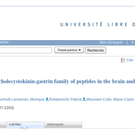
herche
Mon DI-fusion
|
À 
Passe-partout
Citer
cholecystokinin-gastrin family of peptides in the brain and
schodt Lanckman, Monique
;Robberecht, Patrick
;Woussen Colle, Marie-Claire
197-2203)
CONTENU
STATISTIQUES