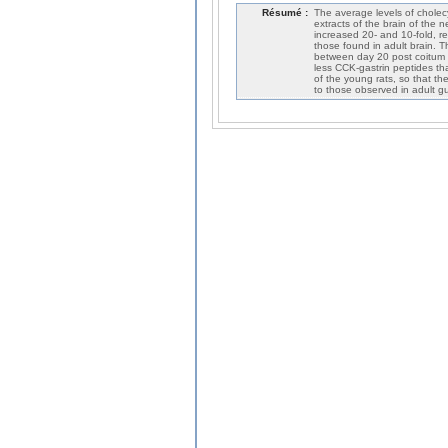
Résumé :
The average levels of cholec
extracts of the brain of the 
increased 20- and 10-fold, re
those found in adult brain. T
between day 20 post coitum 
less CCK-gastrin peptides t
of the young rats, so that th
to those observed in adult gu