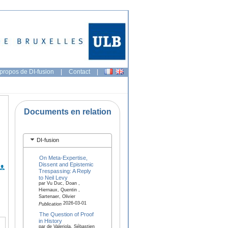
propos de DI-fusion
|
Contact
|
Documents en relation
DI-fusion
On Meta-Expertise,
Dissent and Epistemic
Trespassing: A Reply
to Neil Levy
par Vu Duc, Doan ,
Hiernaux, Quentin ,
Sartenaer, Olivier
2026-03-01
Publication
The Question of Proof
in History
par de Valeriola, Sébastien