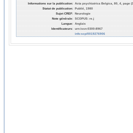
Informations sur la publication:
Acta psychiatrica Belgica, 80, 4, page (
Statut de publication:
Publié, 1980
Sujet CREF:
Neurologie
Note générale:
SCOPUS: re.j
Langue:
Anglais
Identificateurs:
urn:issn:0300-8967
info:scp/0019276906