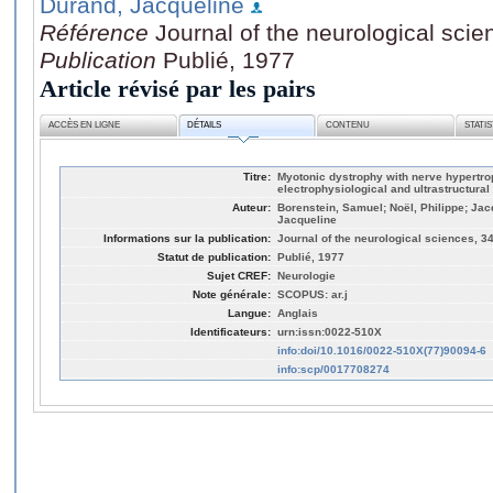
Durand, Jacqueline
Référence
Journal of the neurological scie
Publication
Publié, 1977
Article révisé par les pairs
ACCÈS EN LIGNE
DÉTAILS
CONTENU
STATI
Titre:
Myotonic dystrophy with nerve hypertrop
electrophysiological and ultrastructural
Auteur:
Borenstein, Samuel; Noël, Philippe; Ja
Jacqueline
Informations sur la publication:
Journal of the neurological sciences, 34
Statut de publication:
Publié, 1977
Sujet CREF:
Neurologie
Note générale:
SCOPUS: ar.j
Langue:
Anglais
Identificateurs:
urn:issn:0022-510X
info:doi/10.1016/0022-510X(77)90094-6
info:scp/0017708274