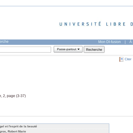
herche
Mon DI-fusion
|
À 
Passe-partout
Citer
, 2, page (3-37)
el et l'esprit de la beauté
gros, Robert Marie