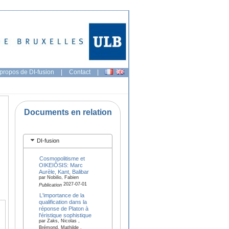
propos de DI-fusion
|
Contact
|
Documents en relation
DI-fusion
Cosmopolitisme et
OIKEIÔSIS: Marc
Aurèle, Kant, Balibar
par Nobilio, Fabien
2027-07-01
Publication
L'importance de la
qualification dans la
réponse de Platon à
l'éristique sophistique
par Zaks, Nicolas ,
Brémond, Mathilde ,