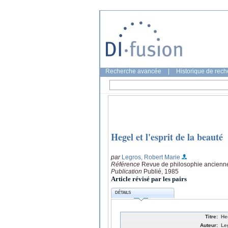
Recherche avancée
|
Historique de rec
Hegel et l'esprit de la beauté
par
Legros, Robert Marie
Référence
Revue de philosophie ancienne
Publication
Publié, 1985
Article révisé par les pairs
DÉTAILS
Titre:
Heg
Auteur:
Le