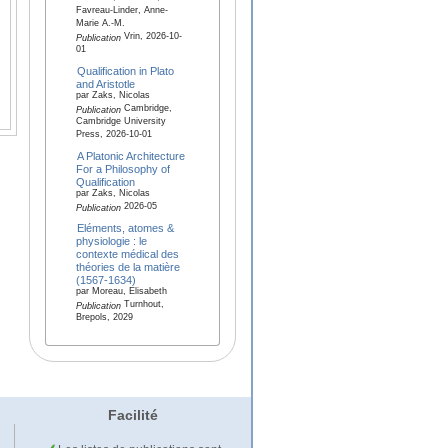
Favreau-Linder, Anne-
Marie A.-M.
Vrin, 2026-10-
Publication
01
Qualification in Plato
and Aristotle
par Zaks, Nicolas
Cambridge,
Publication
Cambridge University
Press, 2026-10-01
A Platonic Architecture
For a Philosophy of
Qualification
par Zaks, Nicolas
2026-05
Publication
Eléments, atomes &
physiologie : le
contexte médical des
théories de la matière
(1567-1634)
par Moreau, Elisabeth
Turnhout,
Publication
Brepols, 2029
Facilité