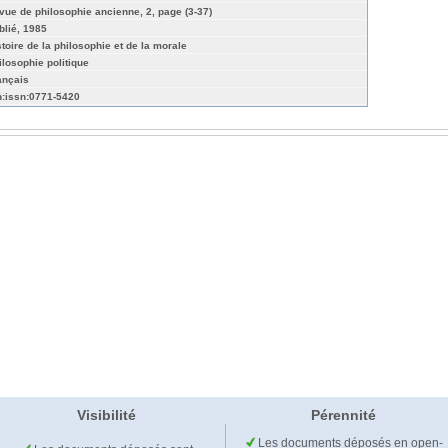
vue de philosophie ancienne, 2, page (3-37)
blié, 1985
stoire de la philosophie et de la morale
ilosophie politique
ançais
n:issn:0771-5420
Visibilité
Pérennité
Les documents déposés en open-