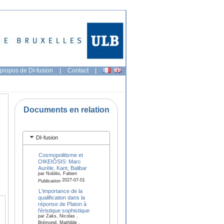
propos de DI-fusion
|
Contact
|
Documents en relation
DI-fusion
Cosmopolitisme et
OIKEIÔSIS: Marc
Aurèle, Kant, Balibar
par Nobilio, Fabien
2027-07-01
Publication
L'importance de la
qualification dans la
réponse de Platon à
l'éristique sophistique
par Zaks, Nicolas ,
Brémond, Mathilde ,