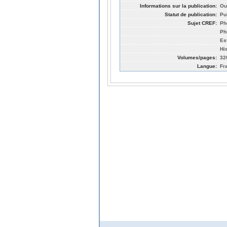
Informations sur la publication:
Ou
Statut de publication:
Pu
Sujet CREF:
Ph
Ph
Es
Hi
Volumes/pages:
32
Langue:
Fr