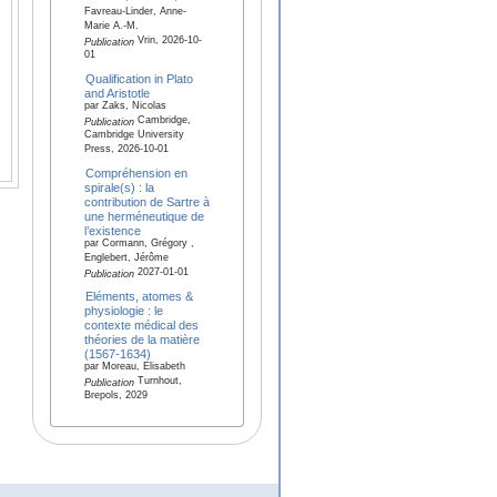
Favreau-Linder, Anne-
Marie A.-M.
Vrin, 2026-10-
Publication
01
Qualification in Plato
and Aristotle
par Zaks, Nicolas
Cambridge,
Publication
Cambridge University
Press, 2026-10-01
Compréhension en
spirale(s) : la
contribution de Sartre à
une herméneutique de
l’existence
par Cormann, Grégory ,
Englebert, Jérôme
2027-01-01
Publication
Eléments, atomes &
physiologie : le
contexte médical des
théories de la matière
(1567-1634)
par Moreau, Elisabeth
Turnhout,
Publication
Brepols, 2029