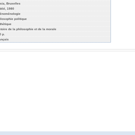
sia, Bruxelles
blié, 1980
énoménologie
ilosophie politique
thétique
stoire de la philosophie et de la morale
0 p.
ançais