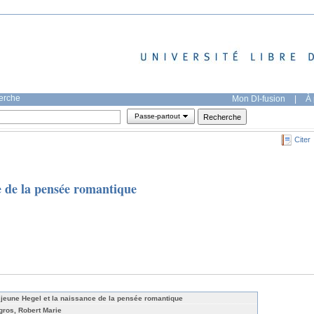
herche
Mon DI-fusion
|
À 
Passe-partout
Citer
e de la pensée romantique
 jeune Hegel et la naissance de la pensée romantique
gros, Robert Marie