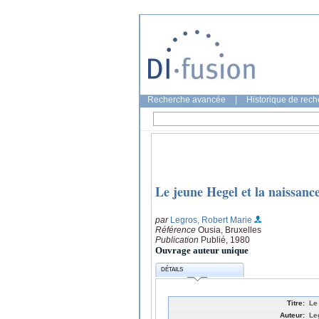
Recherche avancée
|
Historique de rec
Le jeune Hegel et la naissanc
par
Legros, Robert Marie
Référence
Ousia, Bruxelles
Publication
Publié, 1980
Ouvrage auteur unique
DÉTAILS
Titre:
Le
Auteur:
Le