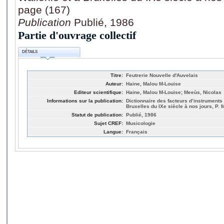
page (167)
Publication
Publié, 1986
Partie d'ouvrage collectif
DÉTAILS
Titre:
Feutrerie Nouvelle d'Auvelais
Auteur:
Haine, Malou M-Louise
Editeur scientifique:
Haine, Malou M-Louise; Meeùs, Nicolas
Informations sur la publication:
Dictionnaire des facteurs d’instruments
Bruxelles du IXe siècle à nos jours, P. 
Statut de publication:
Publié, 1986
Sujet CREF:
Musicologie
Langue:
Français