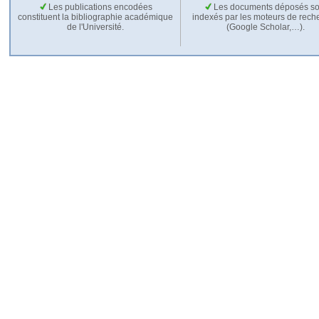
Les publications encodées
Les documents déposés so
constituent la bibliographie académique
indexés par les moteurs de rech
de l'Université.
(Google Scholar,…).