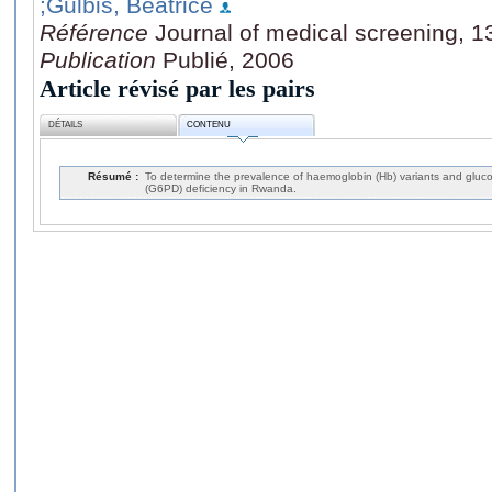
;Gulbis, Béatrice
Référence
Journal of medical screening, 1
Publication
Publié, 2006
Article révisé par les pairs
DÉTAILS
CONTENU
Résumé :
To determine the prevalence of haemoglobin (Hb) variants and gl
(G6PD) deficiency in Rwanda.