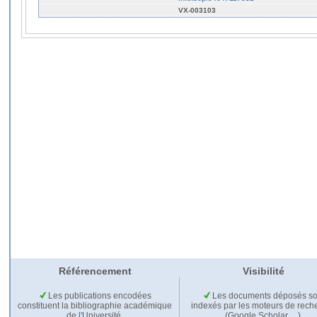
VX-003103
Référencement
Visibilité
Les publications encodées
Les documents déposés so
constituent la bibliographie académique
indexés par les moteurs de rech
de l'Université.
(Google Scholar,…).