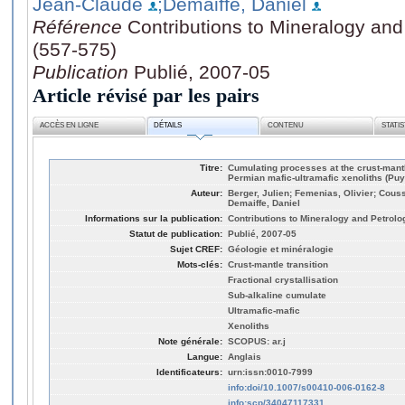
Jean-Claude
;Demaiffe, Daniel
Référence
Contributions to Mineralogy and
(557-575)
Publication
Publié, 2007-05
Article révisé par les pairs
ACCÈS EN LIGNE
DÉTAILS
CONTENU
STATI
Titre:
Cumulating processes at the crust-mantl
Permian mafic-ultramafic xenoliths (Puy
Auteur:
Berger, Julien; Femenias, Olivier; Couss
Demaiffe, Daniel
Informations sur la publication:
Contributions to Mineralogy and Petrolog
Statut de publication:
Publié, 2007-05
Sujet CREF:
Géologie et minéralogie
Mots-clés:
Crust-mantle transition
Fractional crystallisation
Sub-alkaline cumulate
Ultramafic-mafic
Xenoliths
Note générale:
SCOPUS: ar.j
Langue:
Anglais
Identificateurs:
urn:issn:0010-7999
info:doi/10.1007/s00410-006-0162-8
info:scp/34047117331