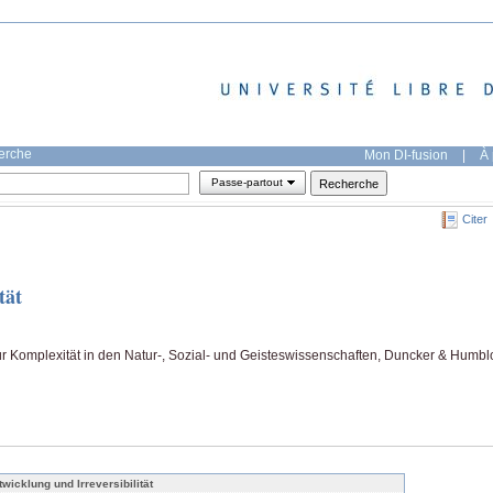
herche
Mon DI-fusion
|
À 
Passe-partout
Citer
tät
ür Komplexität in den Natur-, Sozial- und Geisteswissenschaften, Duncker & Humblo
twicklung und Irreversibilität