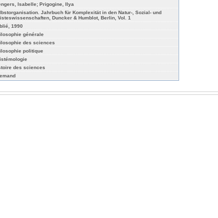
engers, Isabelle; Prigogine, Ilya
lbstorganisation. Jahrbuch für Komplexität in den Natur-, Sozial- und
isteswissenschaften, Duncker & Humblot, Berlin, Vol. 1
blié, 1990
ilosophie générale
ilosophie des sciences
ilosophie politique
istémologie
stoire des sciences
lemand