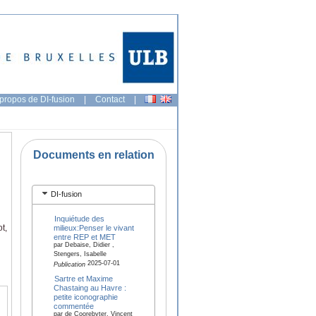
propos de DI-fusion
|
Contact
|
Documents en relation
DI-fusion
Inquiétude des
t,
milieux:Penser le vivant
entre REP et MET
par Debaise, Didier ,
Stengers, Isabelle
2025-07-01
Publication
Sartre et Maxime
Chastaing au Havre :
petite iconographie
commentée
par de Coorebyter, Vincent