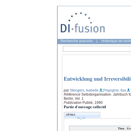
Recherche avancée
|
Historique de rec
Entwicklung und Irreversibili
par
Stengers, Isabelle
;Prigogine, Ilya
Référence
Selbstorganisation. Jahrbuch f
Berlin, Vol. 1
Publication
Publié, 1990
Partie d'ouvrage collectif
DÉTAILS
Titre:
En