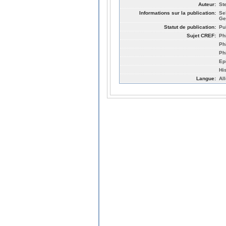
Auteur:
St
Informations sur la publication:
Se
Ge
Statut de publication:
Pu
Sujet CREF:
Ph
Ph
Ph
Ep
Hi
Langue:
Al