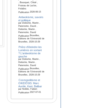
, Bousquet, Chloé ,
Fruteau de Laclos,
Frédéric
2026-06-15
Publication
Antiwokisme, savoirs
et politique
par Deleixhe, Martin ,
Paternotte, David ,
Deleixhe, Martin ,
Paternotte, David
Bruxelles,
Publication
Editions de l'Université de
Bruxelles, 2026-10-29
Prière d'éteindre les
Lumières en sortant
?:L'antiwokisme de
gauche
par Deleixhe, Martin ,
Deleixhe, Martin ,
Paternotte, David
Bruxelles,
Publication
Editions de l'Université de
Bruxelles, 2026-10-29
Cosmopolitisme et
OIKEIÔSIS: Marc
Aurèle, Kant, Balibar
par Nobilio, Fabien
2027-07-01
Publication