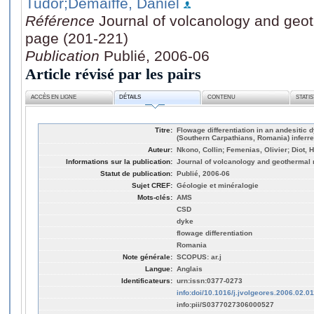
Tudor
;Demaiffe, Daniel
Référence
Journal of volcanology and geot
page (201-221)
Publication
Publié, 2006-06
Article révisé par les pairs
ACCÈS EN LIGNE
DÉTAILS
CONTENU
STATI
Titre:
Flowage differentiation in an andesitic
(Southern Carpathians, Romania) infer
Auteur:
Nkono, Collin; Femenias, Olivier; Diot, 
Informations sur la publication:
Journal of volcanology and geothermal r
Statut de publication:
Publié, 2006-06
Sujet CREF:
Géologie et minéralogie
Mots-clés:
AMS
CSD
dyke
flowage differentiation
Romania
Note générale:
SCOPUS: ar.j
Langue:
Anglais
Identificateurs:
urn:issn:0377-0273
info:doi/10.1016/j.jvolgeores.2006.02.0
info:pii/S0377027306000527