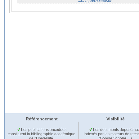
info:scp/33744936562
Référencement
Visibilité
Les publications encodées
Les documents déposés so
constituent la bibliographie académique
indexés par les moteurs de rech
de l'Université.
(Google Scholar,…).