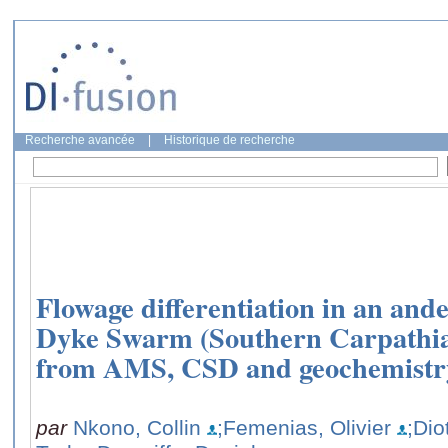
Recherche avancée
|
Historique de recherche
Flowage differentiation in an ande
Dyke Swarm (Southern Carpathia
from AMS, CSD and geochemistr
par
Nkono, Collin
;Femenias, Olivier
;Dio