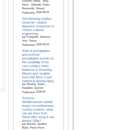
Goulven Gildas , Bory,
Aloys , Gabrielli, Paolo ,
Bonneville, Steeve
2026-08-01
Publication
Decolonizing Uyghur
visual art: Uyghur
diasporic responses to
China’s cultural
engineering
par Frangville, Vanessa ,
Imin, Sonya
2026-06-01
Publication
Role of precipitation
and extreme
precipitation events on
the variability of ice
core surface mass
balances in Dronning
Maud Land: insights
from RACMO2.3 and
statistical downscaling
par Wauthy, Sarah ,
Dalaiden, Quentin
2026-02
Publication
Extreme
Mediterranean rainfall
impact on sedimentary
routing systems: what
can we learn from
Storm Alex using in situ
detrital 10Be?
par Mariotti, Apolline ,
Blard, Pierre-Henri ,