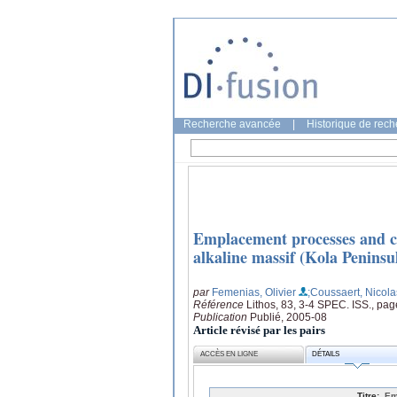
Recherche avancée
|
Historique de rec
Emplacement processes and coo
alkaline massif (Kola Peninsu
par
Femenias, Olivier
;Coussaert, Nicola
Référence
Lithos, 83, 3-4 SPEC. ISS., pa
Publication
Publié, 2005-08
Article révisé par les pairs
ACCÈS EN LIGNE
DÉTAILS
Titre:
Em