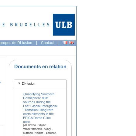
propos de DI-fusion
|
Contact
|
Documents en relation
o
DI-fusion
Quantifying Southern
Hemisphere dust
sources during the
Last Glacial-Interglacial
Transition using rare
earth elements in the
EPICA Dome C ice
core
par Boxho, Sibylle ,
Vanderstraeten, Aubry ,
Mattielli, Nadine , Laruelle,