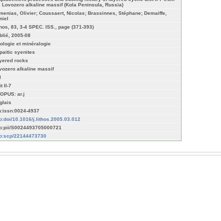
e Lovozero alkaline massif (Kola Peninsula, Russia)
menias, Olivier; Coussaert, Nicolas; Brassinnes, Stéphane; Demaiffe,
niel
thos, 83, 3-4 SPEC. ISS., page (371-393)
blié, 2005-08
ologie et minéralogie
paitic syenites
yered rocks
vozero alkaline massif
l
t II-7
OPUS: ar.j
glais
n:issn:0024-4937
fo:doi/10.1016/j.lithos.2005.03.012
fo:pii/S0024493705000721
fo:scp/22144473730