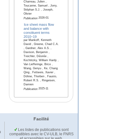
Charreau, Julien ,
Toucanne, Samuel , Jorry,
Stéphan S.J. , Joseph,
Olivier
2026-01
Publication
Ice sheet mass flow
and balance with
constituent terms
2010–19
par Mankoff, Kenneth
David , Greene, Chad C.A.
, Gardner, Alex A.S. ,
Davison, Benjamin ,
Treichler, Désirée ,
Kochtitzky, William Hardy ,
Van Liefferinge, Brice ,
Wang, Genyu , Ke, Chang
Qing , Fettweis, Xavier ,
Döhne, Thorben , Fausto,
Robert R.S. , Ringeisen,
Damien
2025-11
Publication
Facilité
Les listes de publications sont
u
compatibles avec le CV-ULB, le FNRS
et accessibles sur le web.