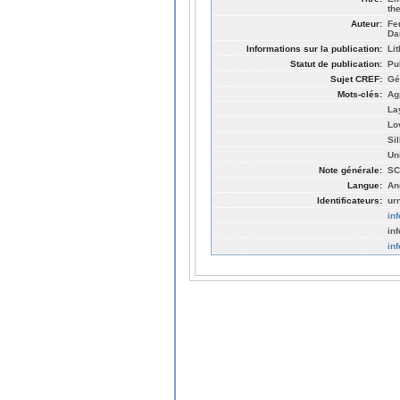
th
Auteur:
Fe
Da
Informations sur la publication:
Li
Statut de publication:
Pu
Sujet CREF:
Gé
Mots-clés:
Ag
La
Lo
Sil
Uni
Note générale:
SC
Langue:
An
Identificateurs:
ur
in
in
in