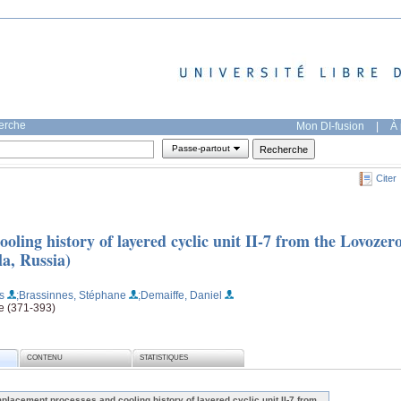
herche
Mon DI-fusion
|
À 
Passe-partout
Citer
ling history of layered cyclic unit II-7 from the Lovozer
la, Russia)
s
;Brassinnes, Stéphane
;Demaiffe, Daniel
ge (371-393)
CONTENU
STATISTIQUES
placement processes and cooling history of layered cyclic unit II-7 from