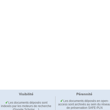
Visibilité
Pérennité
Les documents déposés en open-
Les documents déposés sont
access sont archivés au sein du résea
indexés par les moteurs de recherche
de préservation SAFE-PLN
(Google Scholar,…).