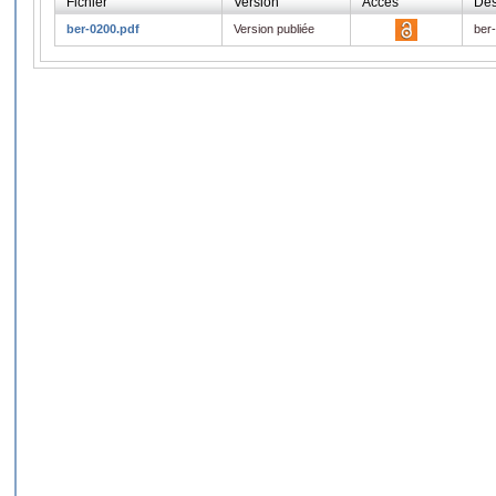
Fichier
Version
Accès
Des
ber-0200.pdf
Version publiée
ber