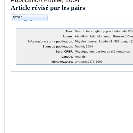
Article révisé par les pairs
DÉTAILS
Titre:
Search for single top production via FC
Auteur:
Abdallah, Jalal Mohamad; Bertrand, Danie
Informations sur la publication:
Physics letters. Section B, 590, page (2
Statut de publication:
Publié, 2004
Sujet CREF:
Physique des particules élémentaires
Langue:
Anglais
Identificateurs:
urn:issn:0370-2693