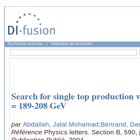
Recherche avancée
|
Historique de recherche
Search for single top production
= 189-208 GeV
par
Abdallah, Jalal Mohamad
;Bertrand, Da
Référence
Physics letters. Section B, 590,
Publication
Publié, 2004