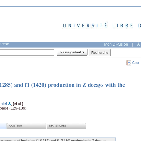
herche
Mon DI-fusion
|
À 
Passe-partout
Citer
1285) and f1 (1420) production in Z decays with the
aniel
; [et al.]
, page (129-139)
CONTENU
STATISTIQUES
asurement of inclusive f1 (1285) and f1 (1420) production in Z decays