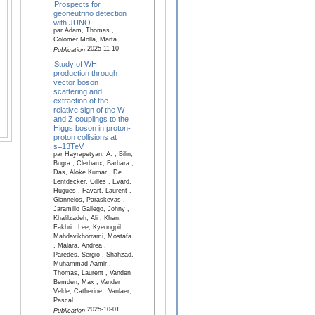
Prospects for
geoneutrino detection
with JUNO
par Adam, Thomas ,
Colomer Molla, Marta
2025-11-10
Publication
Study of WH
production through
vector boson
scattering and
extraction of the
relative sign of the W
and Z couplings to the
Higgs boson in proton-
proton collisions at
s=13TeV
par Hayrapetyan, A. , Bilin,
Bugra , Clerbaux, Barbara ,
Das, Aloke Kumar , De
Lentdecker, Gilles , Evard,
Hugues , Favart, Laurent ,
Gianneios, Paraskevas ,
Jaramillo Gallego, Johny ,
Khalilzadeh, Ali , Khan,
Fakhri , Lee, Kyeongpil ,
Mahdavikhorrami, Mostafa
, Malara, Andrea ,
Paredes, Sergio , Shahzad,
Muhammad Aamir ,
Thomas, Laurent , Vanden
Bemden, Max , Vander
Velde, Catherine , Vanlaer,
Pascal
2025-10-01
Publication