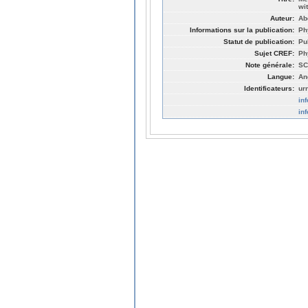
wi
Auteur:
Ab
Informations sur la publication:
Ph
Statut de publication:
Pu
Sujet CREF:
Ph
Note générale:
SC
Langue:
An
Identificateurs:
ur
in
in