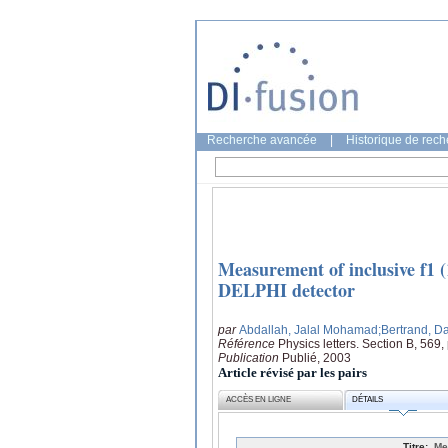
Recherche avancée
|
Historique de rec
Measurement of inclusive f1 (
DELPHI detector
par
Abdallah, Jalal Mohamad
;Bertrand, D
Référence
Physics letters. Section B, 569
Publication
Publié, 2003
Article révisé par les pairs
ACCÈS EN LIGNE
DÉTAILS
Titre:
Me