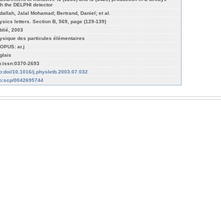
th the DELPHI detector
dallah, Jalal Mohamad; Bertrand, Daniel; et al.
ysics letters. Section B, 569, page (129-139)
blié, 2003
ysique des particules élémentaires
OPUS: ar.j
glais
n:issn:0370-2693
fo:doi/10.1016/j.physletb.2003.07.032
fo:scp/0042695744