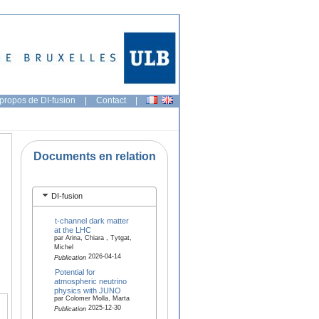
propos de DI-fusion
|
Contact
|
Documents en relation
DI-fusion
t-channel dark matter
at the LHC
par Arina, Chiara , Tytgat,
Michel
2026-04-14
Publication
Potential for
atmospheric neutrino
physics with JUNO
par Colomer Molla, Marta
2025-12-30
Publication