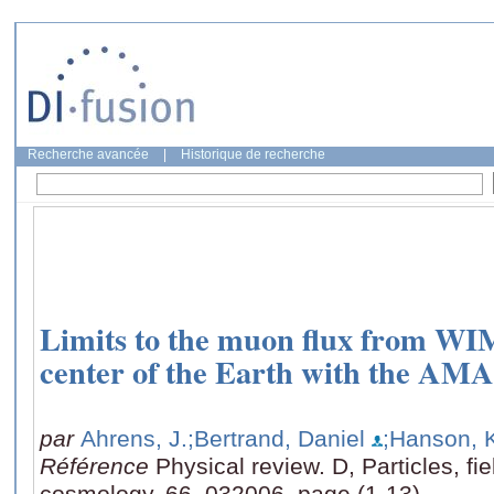
Recherche avancée
|
Historique de recherche
Limits to the muon flux from WIM
center of the Earth with the AM
par
Ahrens, J.
;Bertrand, Daniel
;Hanson, 
Référence
Physical review. D, Particles, fie
cosmology, 66, 032006, page (1-13)