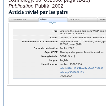
Publication
Publié, 2002
Article révisé par les pairs
ACCÈS EN LIGNE
DÉTAILS
CONTENU
STATI
Titre:
Limits to the muon flux from WIMP annihil
the AMANDA detector
Auteur:
Ahrens, J.; Bertrand, Daniel; Hanson, Kae
Informations sur la publication:
Physical review. D, Particles, fields, gr
032006, page (1-13)
Statut de publication:
Publié, 2002
Sujet CREF:
Physique des particules élémentaires
Note générale:
SCOPUS: ar.j
Langue:
Anglais
Identificateurs:
urn:issn:1550-7998
info:doi/10.1103/PhysRevD.66.032006
info:scp/3543008133
VX-000805