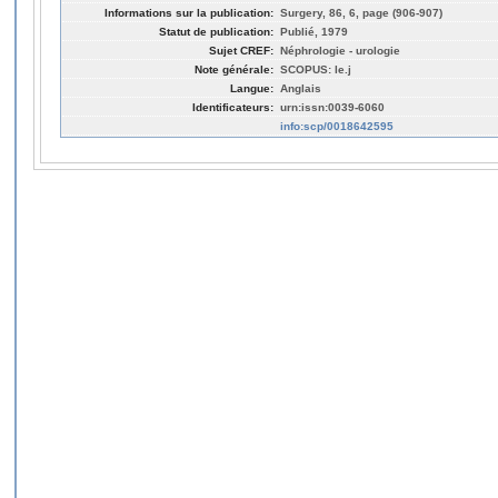
Informations sur la publication:
Surgery, 86, 6, page (906-907)
Statut de publication:
Publié, 1979
Sujet CREF:
Néphrologie - urologie
Note générale:
SCOPUS: le.j
Langue:
Anglais
Identificateurs:
urn:issn:0039-6060
info:scp/0018642595