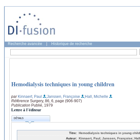
Recherche avancée
|
Historique de recherche
Hemodialysis techniques in young children
par
Kinnaert, Paul
;Janssen, Françoise
;Hall, Michelle
Référence
Surgery, 86, 6, page (906-907)
Publication
Publié, 1979
Lettre à l'éditeur
DÉTAILS
Titre:
Hemodialysis techniques in young chil
Auteur:
Kinnaert, Paul; Janssen, Françoise; Hall