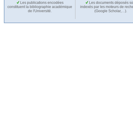
Les publications encodées
Les documents déposés so
constituent la bibliographie académique
indexés par les moteurs de rech
de l'Université.
(Google Scholar,…).