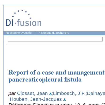
Recherche avancée
|
Historique de recherche
Report of a case and management 
pancreaticopleural fistula
par
Closset, Jean
;Limbosch, J.F.
;Delhay
;Houben, Jean-Jacques
Référence
Digestive surgery, 10, 6, page 