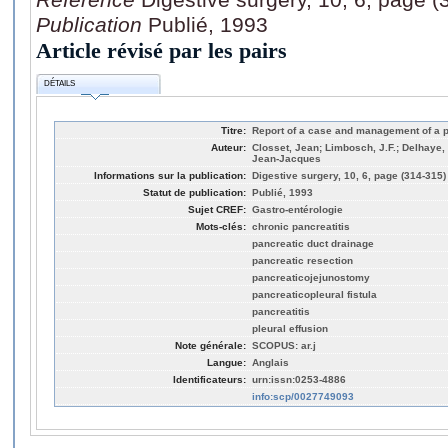
Publication
Publié, 1993
Article révisé par les pairs
DÉTAILS
Titre:
Report of a case and management of a pa
Auteur:
Closset, Jean; Limbosch, J.F.; Delhaye,
Jean-Jacques
Informations sur la publication:
Digestive surgery, 10, 6, page (314-315)
Statut de publication:
Publié, 1993
Sujet CREF:
Gastro-entérologie
Mots-clés:
chronic pancreatitis
pancreatic duct drainage
pancreatic resection
pancreaticojejunostomy
pancreaticopleural fistula
pancreatitis
pleural effusion
Note générale:
SCOPUS: ar.j
Langue:
Anglais
Identificateurs:
urn:issn:0253-4886
info:scp/0027749093