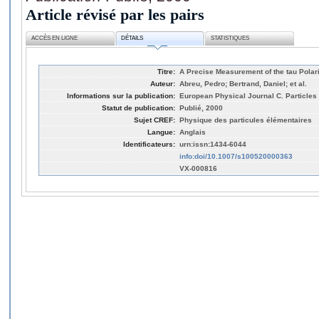
Article révisé par les pairs
ACCÈS EN LIGNE
DÉTAILS
STATISTIQUES
Titre:
A Precise Measurement of the tau Polari
Auteur:
Abreu, Pedro; Bertrand, Daniel; et al.
Informations sur la publication:
European Physical Journal C. Particles 
Statut de publication:
Publié, 2000
Sujet CREF:
Physique des particules élémentaires
Langue:
Anglais
Identificateurs:
urn:issn:1434-6044
info:doi/10.1007/s100520000363
VX-000816