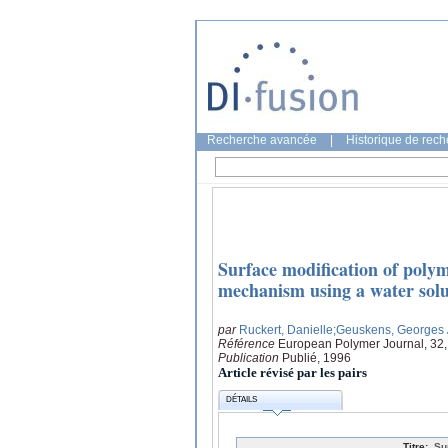
Recherche avancée
|
Historique de rec
Surface modification of polym
mechanism using a water solu
par
Ruckert, Danielle
;Geuskens, Georges
Référence
European Polymer Journal, 32,
Publication
Publié, 1996
Article révisé par les pairs
DÉTAILS
Titre:
Su