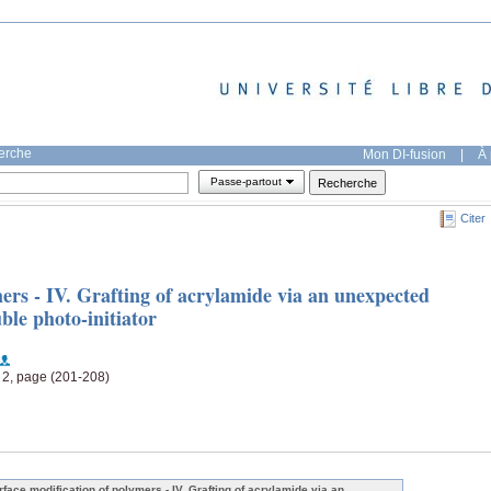
herche
Mon DI-fusion
|
À 
Passe-partout
Citer
ers - IV. Grafting of acrylamide via an unexpected
ble photo-initiator
 2, page (201-208)
rface modification of polymers - IV. Grafting of acrylamide via an