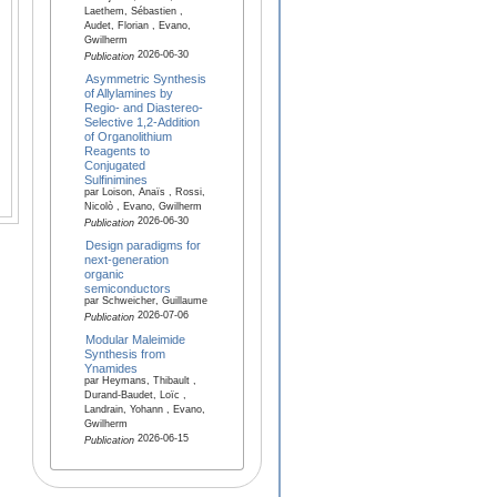
Laethem, Sébastien ,
Audet, Florian , Evano,
Gwilherm
2026-06-30
Publication
Asymmetric Synthesis
of Allylamines by
Regio- and Diastereo-
Selective 1,2-Addition
of Organolithium
Reagents to
Conjugated
Sulfinimines
par Loison, Anaïs , Rossi,
Nicolò , Evano, Gwilherm
2026-06-30
Publication
Design paradigms for
next-generation
organic
semiconductors
par Schweicher, Guillaume
2026-07-06
Publication
Modular Maleimide
Synthesis from
Ynamides
par Heymans, Thibault ,
Durand-Baudet, Loïc ,
Landrain, Yohann , Evano,
Gwilherm
2026-06-15
Publication