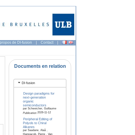
propos de DI-fusion
|
Contact
|
Documents en relation
DI-fusion
Design paradigms for
next-generation
organic
semiconductors
par Schweicher, Guillaume
2026-11-12
Publication
Peripheral Editing of
Polyols to Chiral
Alkanes
par Saadane, Alaâ ,
Hansjacob, Pierre , Van