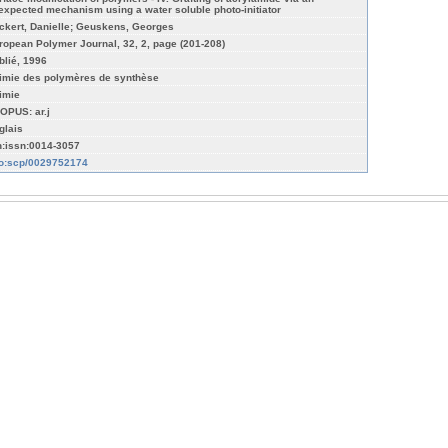
expected mechanism using a water soluble photo-initiator
ckert, Danielle; Geuskens, Georges
ropean Polymer Journal, 32, 2, page (201-208)
blié, 1996
imie des polymères de synthèse
imie
OPUS: ar.j
glais
n:issn:0014-3057
fo:scp/0029752174