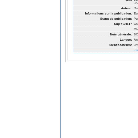
un
Auteur:
Ru
Informations sur la publication:
Eu
Statut de publication:
Pu
Sujet CREF:
Ch
Ch
Note générale:
SC
Langue:
An
Identificateurs:
ur
in