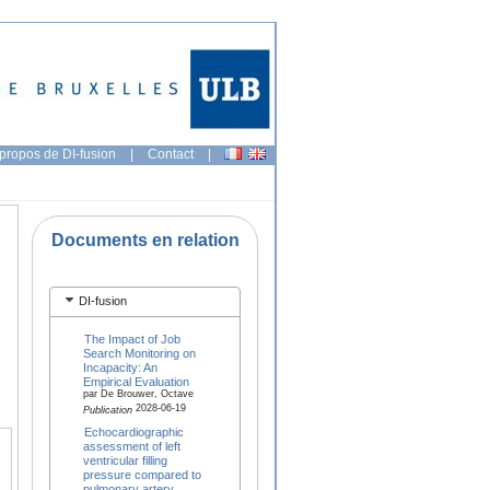
propos de DI-fusion
|
Contact
|
Documents en relation
DI-fusion
The Impact of Job
Search Monitoring on
Incapacity: An
Empirical Evaluation
par De Brouwer, Octave
2028-06-19
Publication
Echocardiographic
assessment of left
ventricular filling
pressure compared to
pulmonary artery