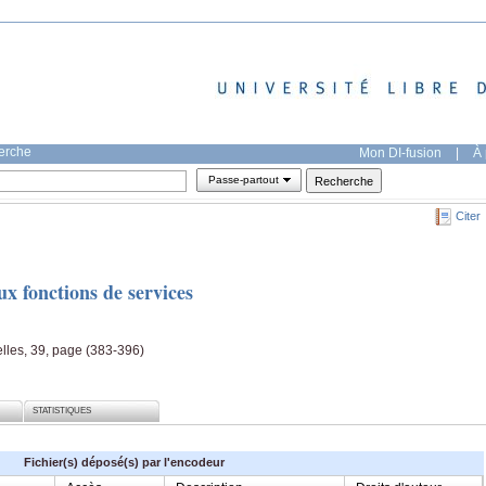
herche
Mon DI-fusion
|
À 
Passe-partout
Citer
ux fonctions de services
les, 39, page (383-396)
STATISTIQUES
Fichier(s) déposé(s) par l'encodeur