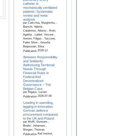
catheter in
mechanically ventilated
patients: Systematic
review and meta-
analysis
par Calicchia, Margherita ,
Bianchi, Valeria ,
Calabrese, Alberto , Roth,
Agatha , Labbé, Vincent ,
Annoni, Filippo , Taccone,
Fabio Silvio , Gouvêa
Bogossian, Elisa
2026-12
Publication
Between Responsibility
and Solidarity:
Addressing Territorial
Needs Through
Financial Rules in
Federal And
Decentralized
Governance – The
Belgian Case
par Rigaux, Lucien
2026-07-08
Publication
Leading in spending,
lagging in innovation:
German defence
procurement compared
to the UK and Poland
par Wolff, Guntram ,
Binder, Johannes ,
Morgan, Thomas
Kiel Institut,
Publication