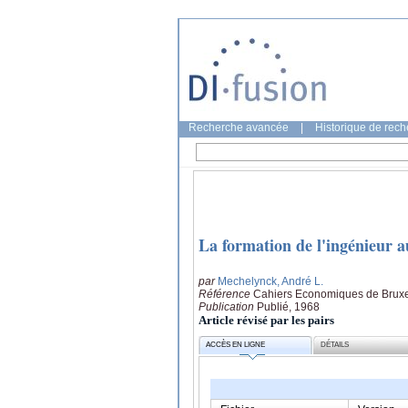
Recherche avancée
|
Historique de rec
La formation de l'ingénieur a
par
Mechelynck, André L.
Référence
Cahiers Economiques de Bruxel
Publication
Publié, 1968
Article révisé par les pairs
ACCÈS EN LIGNE
DÉTAILS