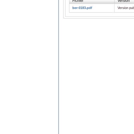
Fichier
Version
ber-0183.pdf
Version pub