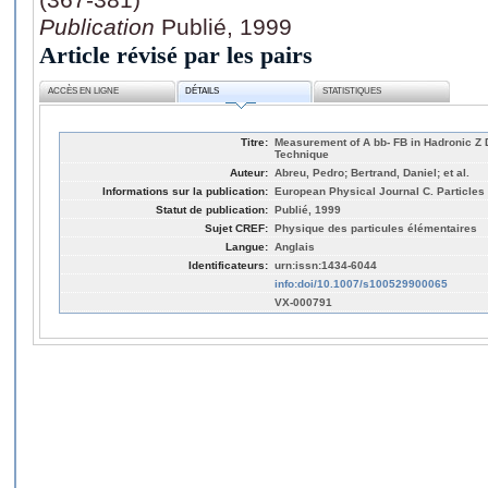
Publication
Publié, 1999
Article révisé par les pairs
ACCÈS EN LIGNE
DÉTAILS
STATISTIQUES
Titre:
Measurement of A bb- FB in Hadronic Z
Technique
Auteur:
Abreu, Pedro; Bertrand, Daniel; et al.
Informations sur la publication:
European Physical Journal C. Particles 
Statut de publication:
Publié, 1999
Sujet CREF:
Physique des particules élémentaires
Langue:
Anglais
Identificateurs:
urn:issn:1434-6044
info:doi/10.1007/s100529900065
VX-000791