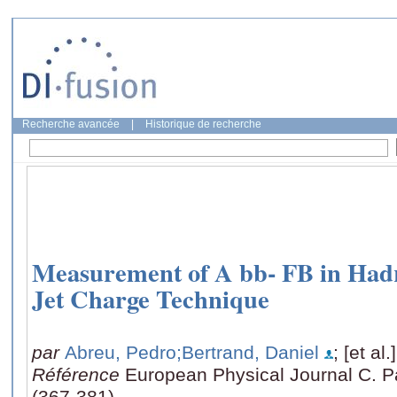
Recherche avancée
|
Historique de recherche
Measurement of A bb- FB in Hadr
Jet Charge Technique
par
Abreu, Pedro
;Bertrand, Daniel
; [et al.]
Référence
European Physical Journal C. Pa
(367-381)