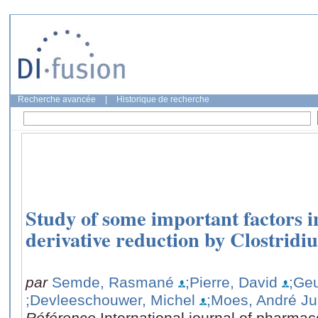
Recherche avancée
|
Historique de recherche
Study of some important factors i
derivative reduction by Clostridi
par
Semde, Rasmané
;Pierre, David
;Ge
;Devleeschouwer, Michel
;Moes, André Ju
Référence
International journal of pharmac