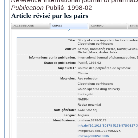
Publication
Publié, 1998-02
Article révisé par les pairs
ACCÈS EN LIGNE
DÉTAILS
CONTENU
STATI
Titre:
Study of some important factors involve
Clostridium perfringens
Auteur:
Semde, Rasmané; Pierre, David; Geusk
Michel; Moes, André Jules
Informations sur la publication:
International journal of pharmaceutics, 
Statut de publication:
Publié, 1998-02
Sujet CREF:
Chimie des polymères de synthèse
Chimie
Mots-clés:
Azo reduction
Clostridium perfringens
Colon-specific drug delivery
Eudragit®
NADPH
Redox potential
Note générale:
SCOPUS: ar.j
Langue:
Anglais
Identificateurs:
urn:issn:0378-5173
info:doi/10.1016/S0378-5173(97)00327-
info:pii/S037851739700327X
info:scp/0032498535