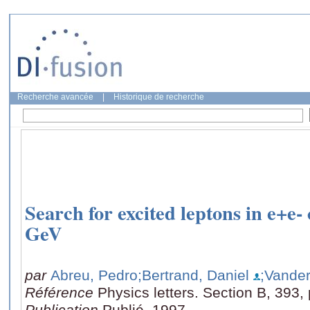
Recherche avancée
|
Historique de recherche
Search for excited leptons in e+e- 
GeV
par
Abreu, Pedro
;Bertrand, Daniel
;Vander
Référence
Physics letters. Section B, 393
Publication
Publié, 1997