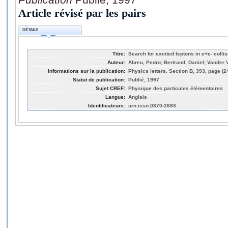
Article révisé par les pairs
DÉTAILS
Titre:
Search for excited leptons in e+e- colli
Auteur:
Abreu, Pedro; Bertrand, Daniel; Vander V
Informations sur la publication:
Physics letters. Section B, 393, page (2
Statut de publication:
Publié, 1997
Sujet CREF:
Physique des particules élémentaires
Langue:
Anglais
Identificateurs:
urn:issn:0370-2693