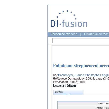
Recherche avancée
|
Historique de rec
Fulminant streptococcal necrot
par
Bachmeyer, Claude Christophe
;Langm
Référence
Dermatology, 209, 4, page (34
Publication
Publié, 2004
Lettre à l'éditeur
DÉTAILS
Titre:
Fu
Auteur:
Ba