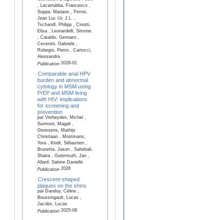
, Lacarrubba, Francesco ,
Suppa, Mariano , Perrot,
Jean Luc Uc J.L. ,
Tschandl, Philipp , Cinotti,
Elisa , Leonardelli, Simone
, Cataldo, Gennaro ,
Cevenini, Gabriele ,
Rubegni, Pietro , Cartocci,
Alessandra
2026-01
Publication
Comparable anal HPV
burden and abnormal
cytology in MSM using
PrEP and MSM living
with HIV: implications
for screening and
prevention
par Verheyden, Michel ,
Surmont, Magali ,
Goossens, Mathijs
Christiaan , Mostmans,
Yora , Kindt, Sébastien ,
Brunetta, Jason , Sahebali,
Shaira , Gutermuth, Jan ,
Allard, Sabine Danielle
2026
Publication
Crescent-shaped
plaques on the shins
par Dandoy, Céline ,
Boussingault, Lucas ,
Jacobs, Lucas
2025-08
Publication