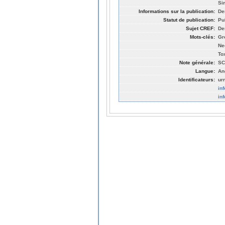
Si
Informations sur la publication:
De
Statut de publication:
Pu
Sujet CREF:
De
Mots-clés:
Gr
Nec
To
Note générale:
SC
Langue:
An
Identificateurs:
ur
in
in