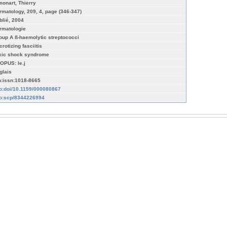
monart, Thierry
rmatology, 209, 4, page (346-347)
blié, 2004
rmatologie
oup A ß-haemolytic streptococci
rotizing fasciitis
xic shock syndrome
OPUS: le.j
glais
n:issn:1018-8665
fo:doi/10.1159/000080867
fo:scp/8344226994