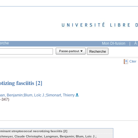
herche
Mon DI-fusion
|
À 
Passe-partout
Citer
izing fasciitis [2]
an, Benjamin
;Blum, Loïc J.
;Simonart, Thierry
6-347)
lminant streptococcal necrotizing fasciitis [2]
chmeyer, Claude Christophe; Langman, Benjamin; Blum, Loïc J.;