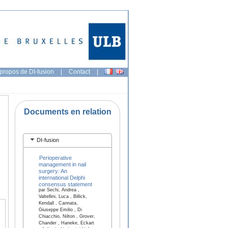
propos de DI-fusion
|
Contact
|
Documents en relation
DI-fusion
Perioperative
management in nail
surgery: An
international Delphi
consensus statement
par Sechi, Andrea ,
Valtellini, Luca , Billick,
Kendall , Cannata,
Giuseppe Emilio , Di
Chiacchio, Nilton , Grover,
Chander , Haneke, Eckart