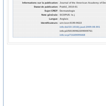
Informations sur la publication:
Journal of the American Academy of Der
Statut de publication:
Publié, 2010-01
Sujet CREF:
Dermatologie
Note générale:
SCOPUS: le.j
Langue:
Anglais
Identificateurs:
urn:issn:0190-9622
info:doi/10.1016/j.jaad.2009.08.001
info:pii/S0190962209009761
info:scp/71649099468