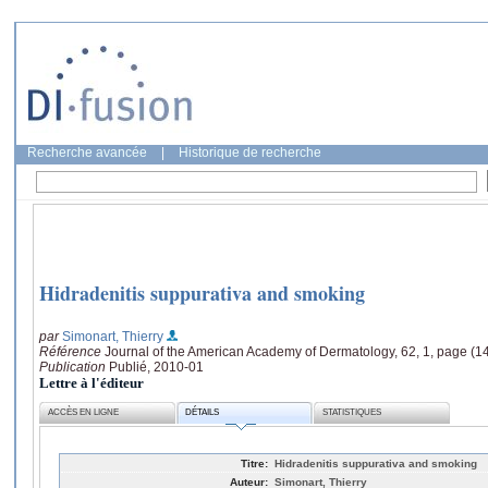
Recherche avancée
|
Historique de recherche
Hidradenitis suppurativa and smoking
par
Simonart, Thierry
Référence
Journal of the American Academy of Dermatology, 62, 1, page (1
Publication
Publié, 2010-01
Lettre à l'éditeur
ACCÈS EN LIGNE
DÉTAILS
STATISTIQUES
Titre:
Hidradenitis suppurativa and smoking
Auteur:
Simonart, Thierry