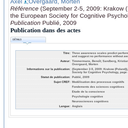
Axel
;Overgaard, Morten
Référence
(September 2-5, 2009: Krakow (
the European Society for Cognitive Psycho
Publication
Publié, 2009
Publication dans des actes
DÉTAILS
Titre:
Three awareness scales predict performa
and suggest no performance without a
Auteur:
Timmermans, Benoît; Sandberg, Kristian
Overgaard, Morten
Informations sur la publication:
(September 2-5, 2009: Krakow (Poland))
Society for Cognitive Psychology, page 
Statut de publication:
Publié, 2009
Sujet CREF:
Modélisation des processus cognitifs
Fondements des sciences cognitives
Etude de la conscience
Psychologie cognitive
Neurosciences cognitives
Langue:
Anglais