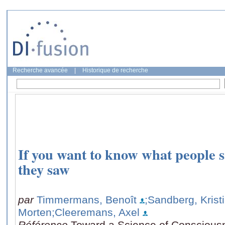
Recherche avancée
|
Historique de recherche
If you want to know what people 
they saw
par
Timmermans, Benoît
;Sandberg, Krist
Morten
;Cleeremans, Axel
Référence
Toward a Science of Consciousn