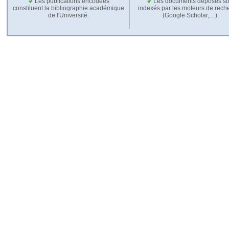
Les publications encodées
Les documents déposés so
constituent la bibliographie académique
indexés par les moteurs de rech
de l'Université.
(Google Scholar,…).