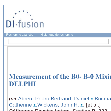
Recherche avancée
|
Historique de recherche
Measurement of the B0- B-0 Mixi
DELPHI
par
Abreu, Pedro
;Bertrand, Daniel
;Bricm
Catherine
;Wickens, John H.
; [et al.]
Référence
Physics letters. Section B, 332,