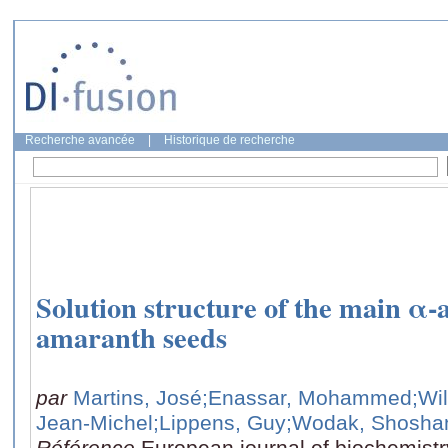
Recherche avancée
|
Historique de recherche
Solution structure of the main α-
amaranth seeds
par
Martins, José
;Enassar, Mohammed
;Wi
Jean-Michel
;Lippens, Guy
;Wodak, Shosha
Référence
European journal of biochemistr