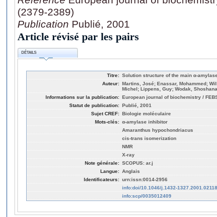
(2379-2389)
Publication
Publié, 2001
Article révisé par les pairs
DÉTAILS
Titre:
Solution structure of the main α-amylas
Auteur:
Martins, José; Enassar, Mohammed; Wil
Michel; Lippens, Guy; Wodak, Shoshan
Informations sur la publication:
European journal of biochemistry / FEBS
Statut de publication:
Publié, 2001
Sujet CREF:
Biologie moléculaire
Mots-clés:
α-amylase inhibitor
Amaranthus hypochondriacus
cis-trans isomerization
NMR
X-ray
Note générale:
SCOPUS: ar.j
Langue:
Anglais
Identificateurs:
urn:issn:0014-2956
info:doi/10.1046/j.1432-1327.2001.02118
info:scp/0035012409