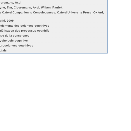
eeremans, Axel
yne, Tim; Cleeremans, Axel; Wilken, Patrick
e Oxford Companion to Consciousness, Oxford University Press, Oxford,
blié, 2009
ndements des sciences cognitives
délisation des processus cognitifs
ude de la conscience
ychologie cognitive
urosciences cognitives
glais