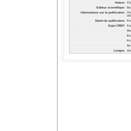
Auteur:
Cl
Editeur scientifique:
Ba
Informations sur la publication:
Th
UK
Statut de publication:
Pu
Sujet CREF:
Fo
Mo
Et
Ps
Ne
Langue:
An