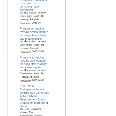
a measure of
conscious face
perception
par Mazancieux, Audrey ,
Cleeremans, Axel , De
Heering, Adélaïde
2026-06
Publication
Frequency-tagging
reveals distinct pattern
for subjective visibility
and metacognition.
par Mazancieux, Audrey ,
Cleeremans, Axel , De
Heering, Adélaïde
2025-07-07
Publication
Frequency-tagging
reveals distinct pattern
for subjective visibility
and metacognition.
par Mazancieux, Audrey ,
Cleeremans, Axel , De
Heering, Adélaïde
2025-04-08
Publication
The Role of
Endogenous Input in
defining Self-Generated
Action: A Multi-
Measurement Study
Comparing Markers of
Volition
par Pech, Guillaume ,
Nicolay, Eva ,