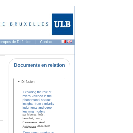
propos de DI-fusion
|
Contact
|
Documents en relation
DI-fusion
Exploring the role of
micro-valence in the
phenomenal space:
insights from similarity
judgments and deep
learning models
par Mentec, Inès ,
Ivanchei, Ivan ,
Cleeremans, Axel
2026-06-01
Publication
Frequency-tagging as