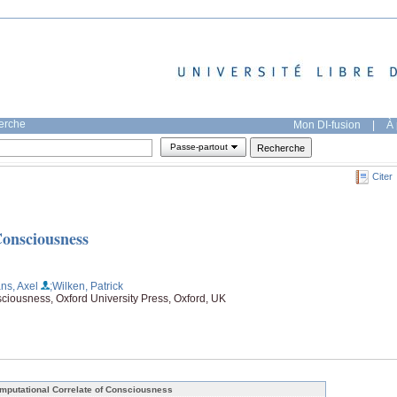
herche
Mon DI-fusion
|
À 
Passe-partout
Citer
Consciousness
ns, Axel
;Wilken, Patrick
iousness, Oxford University Press, Oxford, UK
mputational Correlate of Consciousness