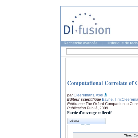
Recherche avancée
|
Historique de rec
Computational Correlate of 
par
Cleeremans, Axel
Editeur scientifique
Bayne, Tim
;Cleerema
Référence
The Oxford Companion to Consc
Publication
Publié, 2009
Partie d'ouvrage collectif
DÉTAILS
Titre:
Co