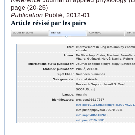
page (20-25)
Publication
Publié, 2012-01
Article révisé par les pairs
ACCÈS EN LIGNE
DÉTAILS
CONTENU
STATI
Titre:
Improvement in lung diffusion by endoth
altitude.
Auteur:
De Bisschop, Claire; Martinot, Jean-Beno
Vitalie; Guénard, Hervé; Naeije, Robert
Informations sur la publication:
Journal of applied physiology (Bethesda,
Statut de publication:
Publié, 2012-01
Sujet CREF:
Sciences humaines
Note générale:
Journal Article
Research Support, Non-U.S. Gov't
SCOPUS: ar.j
Langue:
Anglais
Identificateurs:
urn:issn:0161-7567
info:doi/10.1152/japplphysiol.00670.201
info:pii/japplphysiol.00670.2011
info:scp/84855402616
info:pmid/21979801