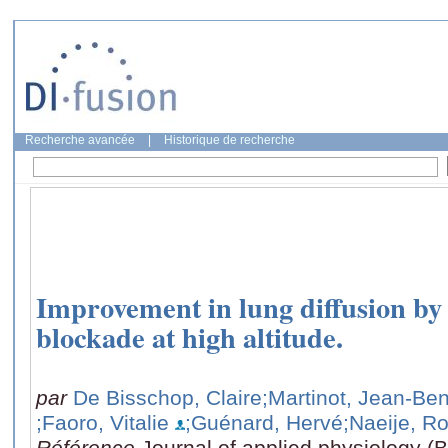
Recherche avancée
|
Historique de recherche
Improvement in lung diffusion by
blockade at high altitude.
par
De Bisschop, Claire
;Martinot, Jean-Ben
;Faoro, Vitalie
;Guénard, Hervé
;Naeije, Ro
Référence
Journal of applied physiology (B