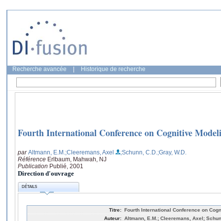
Recherche avancée
|
Historique de recherche
Fourth International Conference on Cognitive Model
par
Altmann, E.M.
;Cleeremans, Axel
;Schunn, C.D.
;Gray, W.D.
Référence
Erlbaum, Mahwah, NJ
Publication
Publié, 2001
Direction d'ouvrage
DÉTAILS
Titre:
Fourth International Conference on Cogn
Auteur:
Altmann, E.M.; Cleeremans, Axel; Schunn