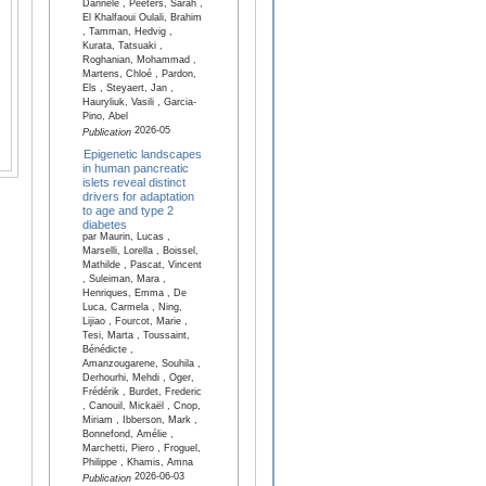
Dannele , Peeters, Sarah ,
El Khalfaoui Oulali, Brahim
, Tamman, Hedvig ,
Kurata, Tatsuaki ,
Roghanian, Mohammad ,
Martens, Chloé , Pardon,
Els , Steyaert, Jan ,
Hauryliuk, Vasili , Garcia-
Pino, Abel
2026-05
Publication
Epigenetic landscapes
in human pancreatic
islets reveal distinct
drivers for adaptation
to age and type 2
diabetes
par Maurin, Lucas ,
Marselli, Lorella , Boissel,
Mathilde , Pascat, Vincent
, Suleiman, Mara ,
Henriques, Emma , De
Luca, Carmela , Ning,
Lijiao , Fourcot, Marie ,
Tesi, Marta , Toussaint,
Bénédicte ,
Amanzougarene, Souhila ,
Derhourhi, Mehdi , Oger,
Frédérik , Burdet, Frederic
, Canouil, Mickaël , Cnop,
Miriam , Ibberson, Mark ,
Bonnefond, Amélie ,
Marchetti, Piero , Froguel,
Philippe , Khamis, Amna
2026-06-03
Publication