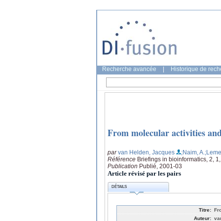
Recherche avancée
|
Historique de rec
From molecular activities and 
par
van Helden, Jacques
;Naim, A.
;Lemer
Référence
Briefings in bioinformatics, 2, 
Publication
Publié, 2001-03
Article révisé par les pairs
DÉTAILS
Titre:
Fr
Auteur:
va