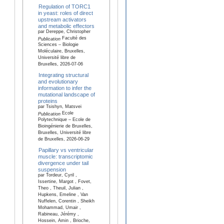
Regulation of TORC1
in yeast: roles of direct
upstream activators
and metabolic effectors
par Dereppe, Christopher
Faculté des
Publication
Sciences – Biologie
Moléculaire, Bruxelles,
Université libre de
Bruxelles, 2026-07-06
Integrating structural
and evolutionary
information to infer the
mutational landscape of
proteins
par Tsishyn, Matsvei
Ecole
Publication
Polytechnique – Ecole de
Bioingénierie de Bruxelles,
Bruxelles, Université libre
de Bruxelles, 2026-06-29
Papillary vs ventricular
muscle: transcriptomic
divergence under tail
suspension
par Tordeur, Cyril ,
Issertine, Margot , Fovet,
Theo , Theuil, Julian ,
Hupkens, Emeline , Van
Nuffelen, Corentin , Sheikh
Mohammad, Umair ,
Rabineau, Jérémy ,
Hossein, Amin , Brioche,