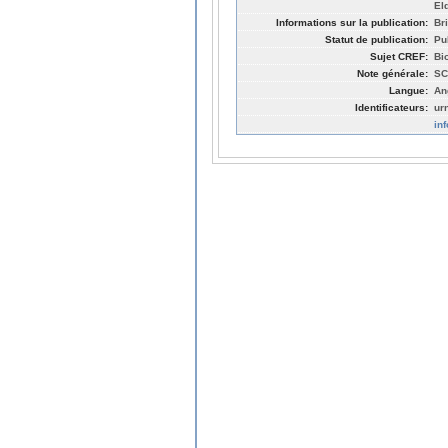
El
Informations sur la publication:
Bri
Statut de publication:
Pu
Sujet CREF:
Bi
Note générale:
SC
Langue:
An
Identificateurs:
ur
in