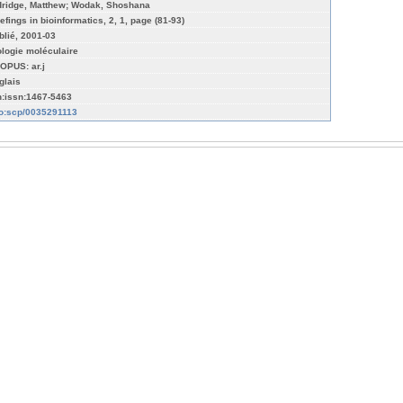
dridge, Matthew; Wodak, Shoshana
efings in bioinformatics, 2, 1, page (81-93)
blié, 2001-03
ologie moléculaire
OPUS: ar.j
glais
n:issn:1467-5463
fo:scp/0035291113