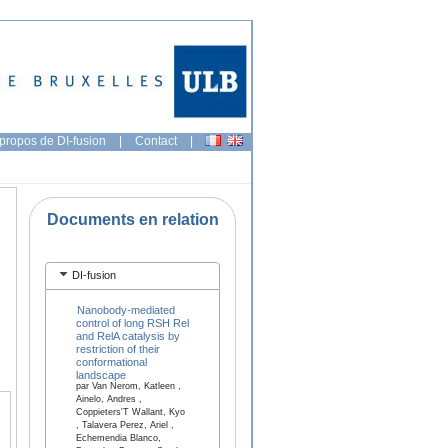
propos de DI-fusion
|
Contact
|
Documents en relation
DI-fusion
Nanobody-mediated
control of long RSH Rel
and RelA catalysis by
restriction of their
conformational
landscape
par Van Nerom, Katleen ,
Ainelo, Andres ,
Coppieters'T Wallant, Kyo
, Talavera Perez, Ariel ,
Echemendia Blanco,