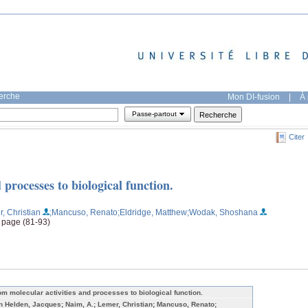
herche
Mon DI-fusion
|
À 
Passe-partout
Citer
processes to biological function.
, Christian
;Mancuso, Renato
;Eldridge, Matthew
;Wodak, Shoshana
1, page (81-93)
om molecular activities and processes to biological function.
n Helden, Jacques; Naim, A.; Lemer, Christian; Mancuso, Renato;