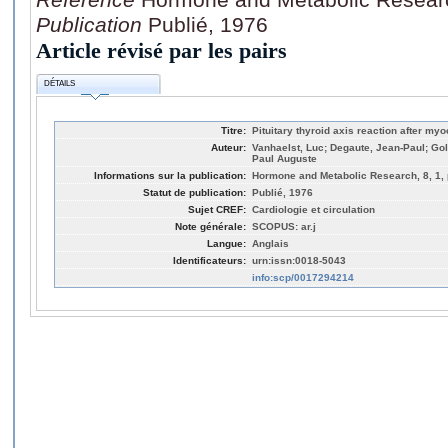
Publication
Publié, 1976
Article révisé par les pairs
DÉTAILS
Titre:
Pituitary thyroid axis reaction after myo
Auteur:
Vanhaelst, Luc; Degaute, Jean-Paul; Gol
Paul Auguste
Informations sur la publication:
Hormone and Metabolic Research, 8, 1, 
Statut de publication:
Publié, 1976
Sujet CREF:
Cardiologie et circulation
Note générale:
SCOPUS: ar.j
Langue:
Anglais
Identificateurs:
urn:issn:0018-5043
info:scp/0017294214