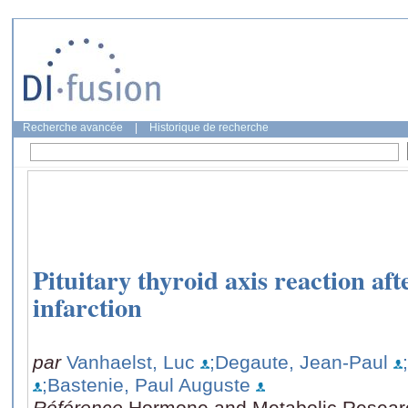
Recherche avancée
|
Historique de recherche
Pituitary thyroid axis reaction af
infarction
par
Vanhaelst, Luc
;Degaute, Jean-Paul
;Bastenie, Paul Auguste
Référence
Hormone and Metabolic Research