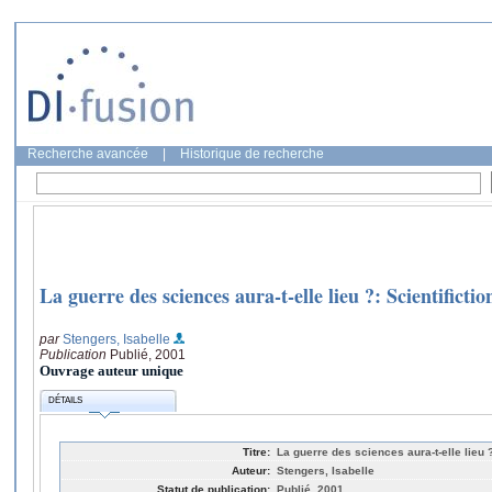
Recherche avancée
|
Historique de recherche
La guerre des sciences aura-t-elle lieu ?: Scientifictio
par
Stengers, Isabelle
Publication
Publié, 2001
Ouvrage auteur unique
DÉTAILS
Titre:
La guerre des sciences aura-t-elle lieu ?
Auteur:
Stengers, Isabelle
Statut de publication:
Publié, 2001