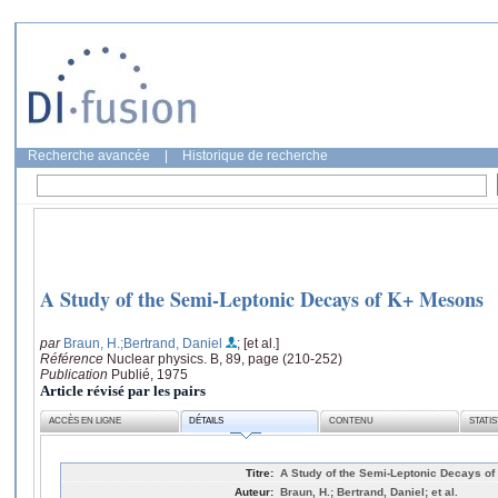
Recherche avancée
|
Historique de recherche
A Study of the Semi-Leptonic Decays of K+ Mesons
par
Braun, H.
;Bertrand, Daniel
; [et al.]
Référence
Nuclear physics. B, 89, page (210-252)
Publication
Publié, 1975
Article révisé par les pairs
ACCÈS EN LIGNE
DÉTAILS
CONTENU
STATI
Titre:
A Study of the Semi-Leptonic Decays o
Auteur:
Braun, H.; Bertrand, Daniel; et al.