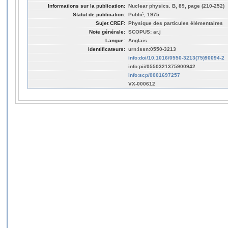
Informations sur la publication:
Nuclear physics. B, 89, page (210-252)
Statut de publication:
Publié, 1975
Sujet CREF:
Physique des particules élémentaires
Note générale:
SCOPUS: ar.j
Langue:
Anglais
Identificateurs:
urn:issn:0550-3213
info:doi/10.1016/0550-3213(75)90094-2
info:pii/0550321375900942
info:scp/0001697257
VX-000612