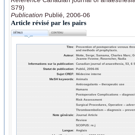
S79)
Publication
Publié, 2006-06
Article révisé par les pairs
DÉTAILS
CONTENU
Titre:
Prevention of postoperative venous t
and methods of prophylaxis.
Auteur:
Motte, Serge; Samama, Charles Marc; Gu
Jeanne-Yvonne; Rosencher, Nadia
Informations sur la publication:
Canadian journal of anaesthesia, 53, 6 
Statut de publication:
Publié, 2006-06
Sujet CREF:
Médecine interne
MeSH keywords:
Animals
Anticoagulants -- therapeutic use
Humans
Postoperative Complications -- diagnosis
Risk Assessment
Surgical Procedures, Operative -- adver
Thromboembolism -- diagnosis -- preven
Note générale:
Journal Article
Review
SCOPUS: re.j
Langue:
Anglais