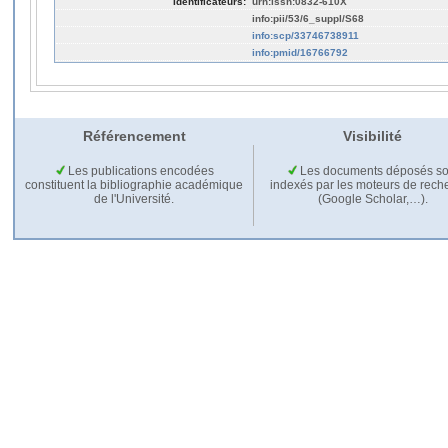
Identificateurs:
urn:issn:0832-610X
info:pii/53/6_suppl/S68
info:scp/33746738911
info:pmid/16766792
Référencement
Visibilité
Les publications encodées
Les documents déposés so
constituent la bibliographie académique
indexés par les moteurs de rech
de l'Université.
(Google Scholar,…).