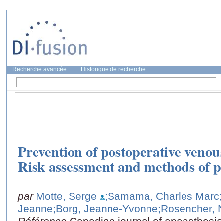
Recherche avancée
|
Historique de recherche
Prevention of postoperative ven
Risk assessment and methods of p
par
Motte, Serge
;Samama, Charles Marc
Jeanne
;Borg, Jeanne-Yvonne
;Rosencher, 
Référence
Canadian journal of anaesthesia