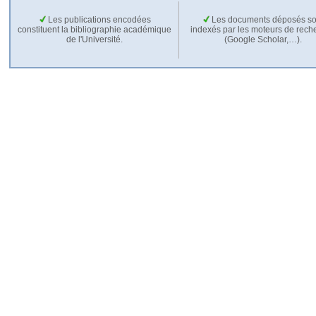
Les publications encodées
Les documents déposés so
constituent la bibliographie académique
indexés par les moteurs de rech
de l'Université.
(Google Scholar,…).