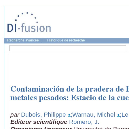
Recherche avancée
|
Historique de recherche
Contaminación de la pradera de P
metales pesados: Estacio de la cue
par
Dubois, Philippe
;Warnau, Michel
;Le
Editeur scientifique
Romero, J.
Organisme financeur
Universitat de Barc