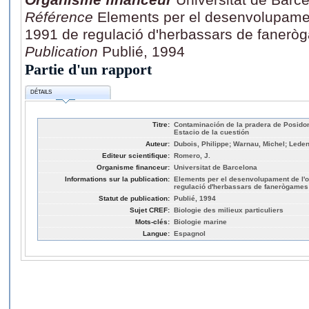
Référence
Elements per el desenvolupament
1991 de regulació d'herbassars de fanerò
Publication
Publié, 1994
Partie d'un rapport
DÉTAILS
Titre:
Contaminación de la pradera de Posido
Estacio de la cuestión
Auteur:
Dubois, Philippe; Warnau, Michel; Ledent
Editeur scientifique:
Romero, J.
Organisme financeur:
Universitat de Barcelona
Informations sur la publication:
Elements per el desenvolupament de l'or
regulació d'herbassars de fanerògames 
Statut de publication:
Publié, 1994
Sujet CREF:
Biologie des milieux particuliers
Mots-clés:
Biologie marine
Langue:
Espagnol