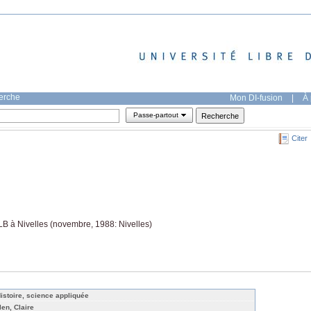
herche
Mon DI-fusion
|
À 
Passe-partout
Citer
LB à Nivelles (novembre, 1988: Nivelles)
Histoire, science appliquée
len, Claire