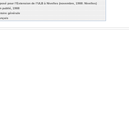
posé pour l’Extension de l’ULB à Nivelles (novembre, 1988: Nivelles)
n publié, 1988
stoire générale
ançais