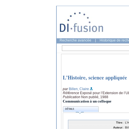
Recherche avancée
|
Historique de rec
L’Histoire, science appliquée
par
Billen, Claire
Référence
Exposé pour l’Extension de l’U
Publication
Non publié, 1988
Communication à un colloque
DÉTAILS
Titre:
L’
Auteur:
Bil