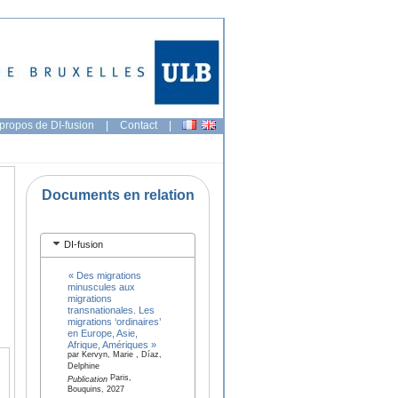
propos de DI-fusion
|
Contact
|
Documents en relation
DI-fusion
« Des migrations
minuscules aux
migrations
transnationales. Les
migrations ‘ordinaires’
en Europe, Asie,
Afrique, Amériques »
par Kervyn, Marie , Díaz,
Delphine
Paris,
Publication
Bouquins, 2027