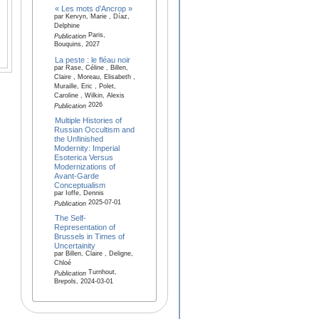
« Les mots d’Ancrop »
par Kervyn, Marie , Díaz,
Delphine
Paris,
Publication
Bouquins, 2027
La peste : le fléau noir
par Rase, Céline , Billen,
Claire , Moreau, Elisabeth ,
Muraille, Eric , Polet,
Caroline , Wilkin, Alexis
2026
Publication
Multiple Histories of
Russian Occultism and
the Unfinished
Modernity: Imperial
Esoterica Versus
Modernizations of
Avant-Garde
Conceptualism
par Ioffe, Dennis
2025-07-01
Publication
The Self-
Representation of
Brussels in Times of
Uncertainity
par Billen, Claire , Deligne,
Chloé
Turnhout,
Publication
Brepols, 2024-03-01